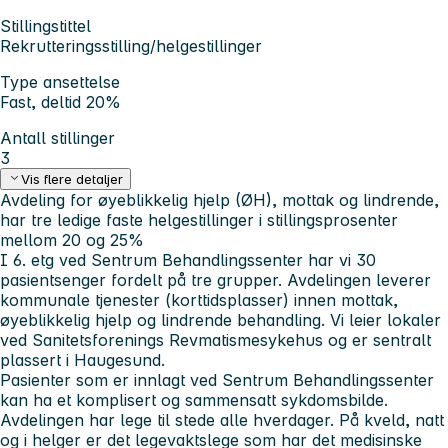
Stillingstittel
Rekrutteringsstilling/helgestillinger
Type ansettelse
Fast, deltid 20%
Antall stillinger
3
Vis flere detaljer
Avdeling for øyeblikkelig hjelp (ØH), mottak og lindrende,
har tre ledige faste helgestillinger i stillingsprosenter
mellom 20 og 25%
I 6. etg ved Sentrum Behandlingssenter har vi 30
pasientsenger fordelt på tre grupper. Avdelingen leverer
kommunale tjenester (korttidsplasser) innen mottak,
øyeblikkelig hjelp og lindrende behandling. Vi leier lokaler
ved Sanitetsforenings Revmatismesykehus og er sentralt
plassert i Haugesund.
Pasienter som er innlagt ved Sentrum Behandlingssenter
kan ha et komplisert og sammensatt sykdomsbilde.
Avdelingen har lege til stede alle hverdager. På kveld, natt
og i helger er det legevaktslege som har det medisinske