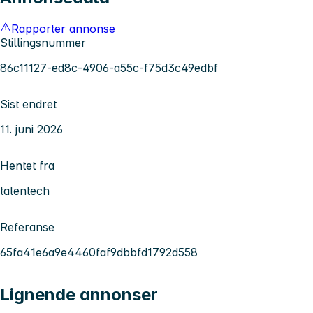
Rapporter annonse
Stillingsnummer
86c11127-ed8c-4906-a55c-f75d3c49edbf
Sist endret
11. juni 2026
Hentet fra
talentech
Referanse
65fa41e6a9e4460faf9dbbfd1792d558
Lignende annonser