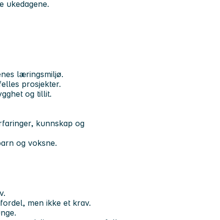
lle ukedagene.
nes læringsmiljø.
elles prosjekter.
ghet og tillit.
e erfaringer, kunnskap og
 barn og voksne.
v.
ordel, men ikke et krav.
unge.