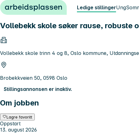
Hopp til innhold
Ledige stillinger
Ung
Somm
Vollebekk skole søker rause, robuste o
Vollebekk skole trinn 4 og 8, Oslo kommune, Utdanningse
Brobekkveien 50, 0598 Oslo
Stillingsannonsen er inaktiv.
Om jobben
Lagre favoritt
Oppstart
13. august 2026