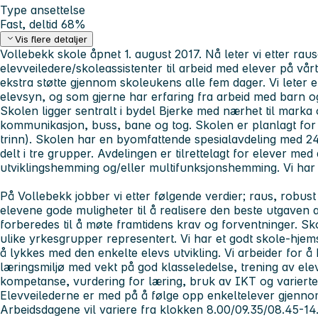
Type ansettelse
Fast, deltid 68%
Vis flere detaljer
Vollebekk skole åpnet 1. august 2017. Nå leter vi etter rau
elevveiledere/skoleassistenter til arbeid med elever på v
ekstra støtte gjennom skoleukens alle fem dager. Vi leter e
elevsyn, og som gjerne har erfaring fra arbeid med barn o
Skolen ligger sentralt i bydel Bjerke med nærhet til marka og
kommunikasjon, buss, bane og tog. Skolen er planlagt for 
trinn). Skolen har en byomfattende spesialavdeling med 24 
delt i tre grupper. Avdelingen er tilrettelagt for elever me
utviklingshemming og/eller multifunksjonshemming. Vi ha
På Vollebekk jobber vi etter følgende verdier; raus, robust 
elevene gode muligheter til å realisere den beste utgaven 
forberedes til å møte framtidens krav og forventninger. Sk
ulike yrkesgrupper representert. Vi har et godt skole-hje
å lykkes med den enkelte elevs utvikling. Vi arbeider for 
læringsmiljø med vekt på god klasseledelse, trening av el
kompetanse, vurdering for læring, bruk av IKT og varierte k
Elevveilederne er med på å følge opp enkeltelever gjenno
Arbeidsdagene vil variere fra klokken 8.00/09.35/08.45-14