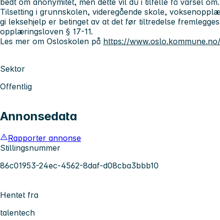
bedt om anonymitet, men dette vil du i tilfelle få varsel om.
Tilsetting i grunnskolen, videregående skole, voksenopplæri
gi leksehjelp er betinget av at det før tiltredelse fremlegges 
opplæringsloven § 17-11.
Les mer om Osloskolen på
https://www.oslo.kommune.no/
Sektor
Offentlig
Annonsedata
Rapporter annonse
Stillingsnummer
86c01953-24ec-4562-8daf-d08cba3bbb10
Hentet fra
talentech