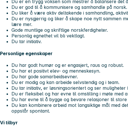
Du er en trygg voksen som mestrer å balansere det å
Du er god til å kommunisere og samhandle på norsk.
Du liker å være aktiv deltakende i samhandling, aktivit
Du er nysgjerrig og liker å skape noe nytt sammen me
lære mer.
Gode muntlige og skriftlige norskferdigheter.
Personlig egnethet vil bli vektlagt.
Du tar initiativ.
Personlige egenskaper
Du har godt humør og er engasjert, raus og robust.
Du har et positivt elev- og menneskesyn.
Du har gode samarbeidsevner.
Du er modig og kan arbeide selvstendig og i team.
Du tar initiativ, er løsningsorientert og ser mulighete
Du er fleksibel og har evne til omstilling i møte me
Du har evne til å bygge og bevare relasjoner til stor
Du kan kombinere arbeid mot langsiktige mål med det
oppstår spontant.
Vi tilbyr