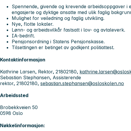
Spennende, givende og krevende arbeidsoppgaver i e
engasjerte og dyktige ansatte med ulik faglig bakgrun
Mulighet for veiledning og faglig utvikling.
Nye, flotte lokaler.
Lønn- og arbeidsvilkår fastsatt i lov- og avtaleverk.
IA-bedrift.
Pensjonsordning i Statens Pensjonskasse.
Tilsettingen er betinget av godkjent politiattest.
Kontaktinformasjon
Kathrine Larsen, Rektor, 21802180,
kathrine.larsen@oslos
Sebastian Stephansen, Assisterende
rektor, 21802180,
sebastian.stephansen@osloskolen.no
Arbeidssted
Brobekkveien 50
0598 Oslo
Nøkkelinformasjon: