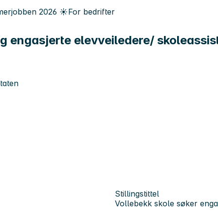
erjobben
2026
☀️
For bedrifter
g engasjerte elevveiledere/ skoleassist
taten
Stillingstittel
Vollebekk skole søker engas