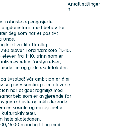
Antall stillinger
3
se, robuste og engasjerte
årt ungdomstrinn med behov for
tter deg som har et positivt
g unge.
 kort vei til offentlig
780 elever i ordinærskole (1.-10.
elever fra 1-10. trinn som er
d autismespekterforstyrrelser,
r moderne og gode skolelokaler.
og livsglad! Vår ambisjon er å gi
av seg selv samtidig som elevene
olen har et godt fagmiljø med
msamarbeid som er avgjørende for
å bygge robuste og inkluderende
evenes sosiale og emosjonelle
ulturaktiviteter.
m hele skoledagen.
.00/15.00 mandag til og med