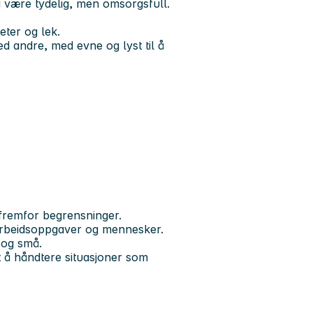
 være tydelig, men omsorgsfull.
eter og lek.
d andre, med evne og lyst til å
r fremfor begrensninger.
d arbeidsoppgaver og mennesker.
e og små.
 å håndtere situasjoner som