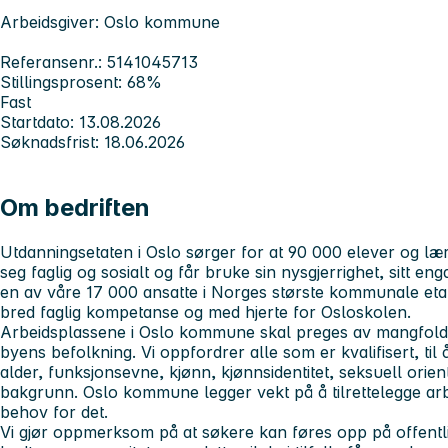
Arbeidsgiver: Oslo kommune
Referansenr.: 5141045713
Stillingsprosent: 68%
Fast
Startdato: 13.08.2026
Søknadsfrist: 18.06.2026
Om bedriften
Utdanningsetaten i Oslo sørger for at 90 000 elever og lærl
seg faglig og sosialt og får bruke sin nysgjerrighet, sitt en
en av våre 17 000 ansatte i Norges største kommunale eta
bred faglig kompetanse og med hjerte for Osloskolen.
Arbeidsplassene i Oslo kommune skal preges av mangfold, 
byens befolkning. Vi oppfordrer alle som er kvalifisert, til
alder, funksjonsevne, kjønn, kjønnsidentitet, seksuell orient
bakgrunn. Oslo kommune legger vekt på å tilrettelegge a
behov for det.
Vi gjør oppmerksom på at søkere kan føres opp på offentl