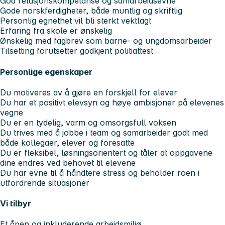
God relasjonskompetanse og samarbeidsevne
Gode norskferdigheter, både muntlig og skriftlig
Personlig egnethet vil bli sterkt vektlagt
Erfaring fra skole er ønskelig
Ønskelig med fagbrev som barne- og ungdomsarbeider
Tilsetting forutsetter godkjent politiattest
Personlige egenskaper
Du motiveres av å gjøre en forskjell for elever
Du har et positivt elevsyn og høye ambisjoner på elevenes
vegne
Du er en tydelig, varm og omsorgsfull voksen
Du trives med å jobbe i team og samarbeider godt med
både kollegaer, elever og foresatte
Du er fleksibel, løsningsorientert og tåler at oppgavene
dine endres ved behovet til elevene
Du har evne til å håndtere stress og beholder roen i
utfordrende situasjoner
Vi tilbyr
Et åpen og inkluderende arbeidsmiljø