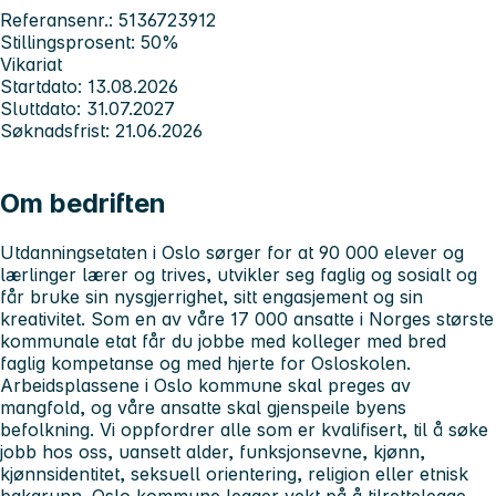
Referansenr.: 5136723912
Stillingsprosent: 50%
Vikariat
Startdato: 13.08.2026
Sluttdato: 31.07.2027
Søknadsfrist: 21.06.2026
Om bedriften
Utdanningsetaten i Oslo sørger for at 90 000 elever og
lærlinger lærer og trives, utvikler seg faglig og sosialt og
får bruke sin nysgjerrighet, sitt engasjement og sin
kreativitet. Som en av våre 17 000 ansatte i Norges største
kommunale etat får du jobbe med kolleger med bred
faglig kompetanse og med hjerte for Osloskolen.
Arbeidsplassene i Oslo kommune skal preges av
mangfold, og våre ansatte skal gjenspeile byens
befolkning. Vi oppfordrer alle som er kvalifisert, til å søke
jobb hos oss, uansett alder, funksjonsevne, kjønn,
kjønnsidentitet, seksuell orientering, religion eller etnisk
bakgrunn. Oslo kommune legger vekt på å tilrettelegge