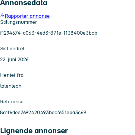
Annonsedata
Rapporter annonse
Stillingsnummer
f1294674-a063-4ed3-871e-1138400e3bcb
Sist endret
22. juni 2026
Hentet fra
talentech
Referanse
8a1f6dee7692420493bacf651eba3c68
Lignende annonser