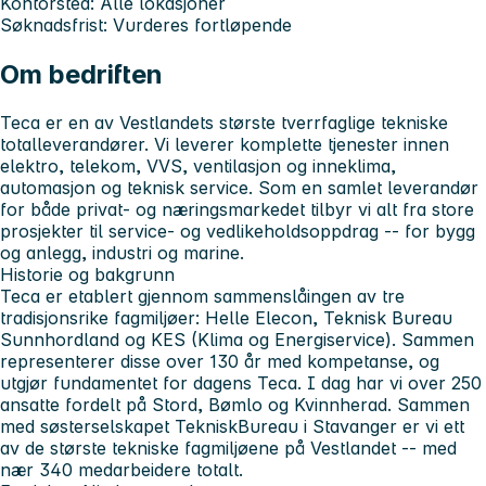
Kontorsted: Alle lokasjoner
Søknadsfrist: Vurderes fortløpende
Om bedriften
Teca er en av Vestlandets største tverrfaglige tekniske
totalleverandører. Vi leverer komplette tjenester innen
elektro, telekom, VVS, ventilasjon og inneklima,
automasjon og teknisk service. Som en samlet leverandør
for både privat- og næringsmarkedet tilbyr vi alt fra store
prosjekter til service- og vedlikeholdsoppdrag -- for bygg
og anlegg, industri og marine.
Historie og bakgrunn
Teca er etablert gjennom sammenslåingen av tre
tradisjonsrike fagmiljøer: Helle Elecon, Teknisk Bureau
Sunnhordland og KES (Klima og Energiservice). Sammen
representerer disse over 130 år med kompetanse, og
utgjør fundamentet for dagens Teca. I dag har vi over 250
ansatte fordelt på Stord, Bømlo og Kvinnherad. Sammen
med søsterselskapet TekniskBureau i Stavanger er vi ett
av de største tekniske fagmiljøene på Vestlandet -- med
nær 340 medarbeidere totalt.