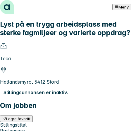
Hopp til innhold
Meny
Lyst på en trygg arbeidsplass med
sterke fagmiljøer og varierte oppdrag?
Teca
Hatlandsmyro, 5412 Stord
Stillingsannonsen er inaktiv.
Om jobben
Lagre favoritt
Stillingstittel
Rørleggere