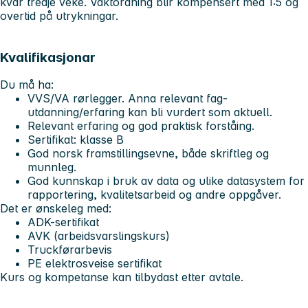
kvar tredje veke. Vaktordning blir kompensert med 1:5 og
overtid på utrykningar.
Kvalifikasjonar
Du må ha:
VVS/VA rørlegger. Anna relevant fag-
utdanning/erfaring kan bli vurdert som aktuell.
Relevant erfaring og god praktisk forståing.
Sertifikat: klasse B
God norsk framstillingsevne, både skriftleg og
munnleg.
God kunnskap i bruk av data og ulike datasystem for
rapportering, kvalitetsarbeid og andre oppgåver.
Det er ønskeleg med:
ADK-sertifikat
AVK (arbeidsvarslingskurs)
Truckførarbevis
PE elektrosveise sertifikat
Kurs og kompetanse kan tilbydast etter avtale.