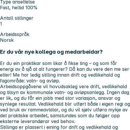
Type ansettelse
Fast, heltid 100%
Antall stillinger
1
Arbeidsspråk
Norsk
Er du vår nye kollega og medarbeidar?
Er du ein praktikar som likar å fikse ting – og som får
energi av å sjå at alt fungerer?
Då kan du vere den me ser
etter! Me har ledig stilling innan drift og vedlikehald og
fagområde: vatn- og avløp.
Arbeidsoppgåvene vil hovudsakleg vere drift, vedlikehald
og tilsyn av kommunale vatn- og avløpsanlegg. Ingen dag
er lik, og du får ein jobb med stor variasjon, ansvar og
synlege resultat. Vedlikehald blir utført både i eigen regi og
ved bruk av rammeavtalar, og du vil sjølv utføra mykje av
det praktiske arbeidet, samstundes som du følgjer opp
eksterne leverandørar ved behov.
Stillinga er plassert i eining for drift og vedlikehald og