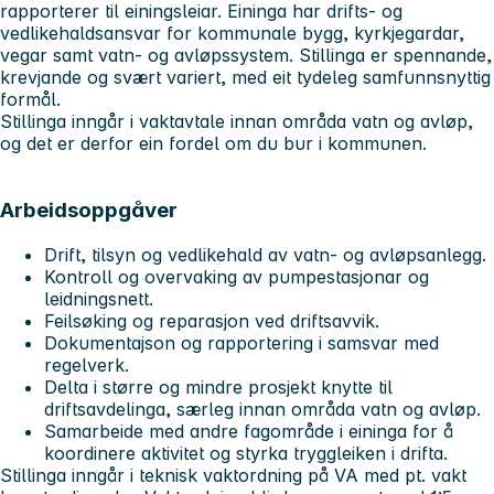
rapporterer til einingsleiar. Eininga har drifts- og
vedlikehaldsansvar for kommunale bygg, kyrkjegardar,
vegar samt vatn- og avløpssystem. Stillinga er spennande,
krevjande og svært variert, med eit tydeleg samfunnsnyttig
formål.
Stillinga inngår i vaktavtale innan områda vatn og avløp,
og det er derfor ein fordel om du bur i kommunen.
Arbeidsoppgåver
Drift, tilsyn og vedlikehald av vatn- og avløpsanlegg.
Kontroll og overvaking av pumpestasjonar og
leidningsnett.
Feilsøking og reparasjon ved driftsavvik.
Dokumentajson og rapportering i samsvar med
regelverk.
Delta i større og mindre prosjekt knytte til
driftsavdelinga, særleg innan områda vatn og avløp.
Samarbeide med andre fagområde i eininga for å
koordinere aktivitet og styrka tryggleiken i drifta.
Stillinga inngår i teknisk vaktordning på VA med pt. vakt