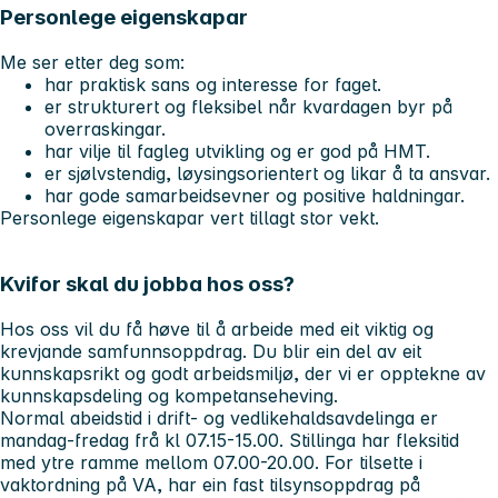
Personlege eigenskapar
Me ser etter deg som:
har praktisk sans og interesse for faget.
er strukturert og fleksibel når kvardagen byr på
overraskingar.
har vilje til fagleg utvikling og er god på HMT.
er sjølvstendig, løysingsorientert og likar å ta ansvar.
har gode samarbeidsevner og positive haldningar.
Personlege eigenskapar vert tillagt stor vekt.
Kvifor skal du jobba hos oss?
Hos oss vil du få høve til å arbeide med eit viktig og
krevjande samfunnsoppdrag. Du blir ein del av eit
kunnskapsrikt og godt arbeidsmiljø, der vi er opptekne av
kunnskapsdeling og kompetanseheving.
Normal abeidstid i drift- og vedlikehaldsavdelinga er
mandag-fredag frå kl 07.15-15.00. Stillinga har fleksitid
med ytre ramme mellom 07.00-20.00. For tilsette i
vaktordning på VA, har ein fast tilsynsoppdrag på