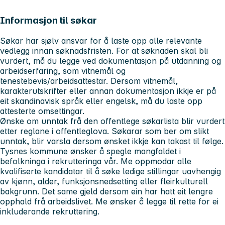
Informasjon til søkar
Søkar har sjølv ansvar for å laste opp alle relevante
vedlegg innan søknadsfristen. For at søknaden skal bli
vurdert, må du legge ved dokumentasjon på utdanning og
arbeidserfaring, som vitnemål og
tenestebevis/arbeidsattestar. Dersom vitnemål,
karakterutskrifter eller annan dokumentasjon ikkje er på
eit skandinavisk språk eller engelsk, må du laste opp
attesterte omsettingar.
Ønske om unntak frå den offentlege søkarlista blir vurdert
etter reglane i offentleglova. Søkarar som ber om slikt
unntak, blir varsla dersom ønsket ikkje kan takast til følge.
Tysnes kommune ønsker å spegle mangfaldet i
befolkninga i rekrutteringa vår. Me oppmodar alle
kvalifiserte kandidatar til å søke ledige stillingar uavhengig
av kjønn, alder, funksjonsnedsetting eller fleirkulturell
bakgrunn. Det same gjeld dersom ein har hatt eit lengre
opphald frå arbeidslivet. Me ønsker å legge til rette for ei
inkluderande rekruttering.