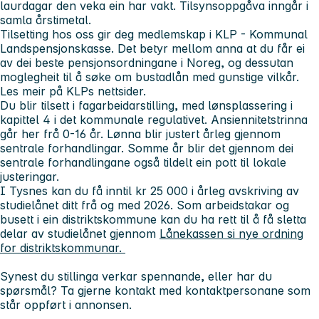
laurdagar den veka ein har vakt. Tilsynsoppgåva inngår i
samla årstimetal.
Tilsetting hos oss gir deg medlemskap i KLP - Kommunal
Landspensjonskasse. Det betyr mellom anna at du får ei
av dei beste pensjonsordningane i Noreg, og dessutan
moglegheit til å søke om bustadlån med gunstige vilkår.
Les meir på KLPs nettsider.
Du blir tilsett i fagarbeidarstilling, med lønsplassering i
kapittel 4 i det kommunale regulativet. Ansiennitetstrinna
går her frå 0-16 år. Lønna blir justert årleg gjennom
sentrale forhandlingar. Somme år blir det gjennom dei
sentrale forhandlingane også tildelt ein pott til lokale
justeringar.
I Tysnes kan du få inntil kr 25 000 i årleg avskriving av
studielånet ditt frå og med 2026. Som arbeidstakar og
busett i ein distriktskommune kan du ha rett til å få sletta
delar av studielånet gjennom
Lånekassen si nye ordning
for distriktskommunar.
Synest du stillinga verkar spennande, eller har du
spørsmål? Ta gjerne kontakt med kontaktpersonane som
står oppført i annonsen.