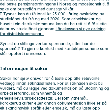
dei beste pensjonsordningane i Noreg og mogelegheit til å
søke om bustadlån med gunstige vilkår.
I Tysnes kan du få inntil kr 25 000 i årleg avskriving av
studielånet ditt frå og med 2026. Som arbeidstakar og
busett i ein distriktskommune kan du ha rett til å få sletta
delar av studielånet gjennom
Lånekassen si nye ordning
for distriktskommunar.
Synest du stillinga verkar spennande, eller har du
spørsmål? Ta gjerne kontakt med kontaktpersonane som
står oppført i annonsen.
Informasjon til søkar
Søkar har sjølv ansvar for å laste opp alle relevante
vedlegg innan søknadsfristen. For at søknaden skal bli
vurdert, må du legge ved dokumentasjon på utdanning og
arbeidserfaring, som vitnemål og
tenestebevis/arbeidsattestar. Dersom vitnemål,
karakterutskrifter eller annan dokumentasjon ikkje er på
eit skandinavisk språk eller engelsk, må du laste opp