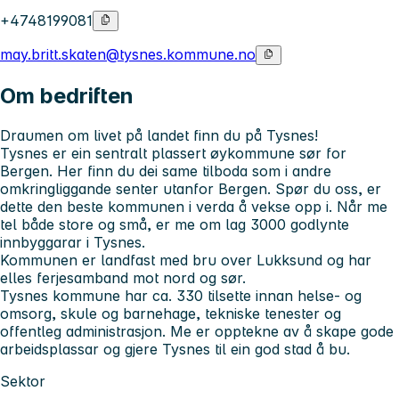
+4748199081
may.britt.skaten@tysnes.kommune.no
Om bedriften
Draumen om livet på landet finn du på Tysnes!
Tysnes er ein sentralt plassert øykommune sør for
Bergen. Her finn du dei same tilboda som i andre
omkringliggande senter utanfor Bergen. Spør du oss, er
dette den beste kommunen i verda å vekse opp i. Når me
tel både store og små, er me om lag 3000 godlynte
innbyggarar i Tysnes.
Kommunen er landfast med bru over Lukksund og har
elles ferjesamband mot nord og sør.
Tysnes kommune har ca. 330 tilsette innan helse- og
omsorg, skule og barnehage, tekniske tenester og
offentleg administrasjon. Me er opptekne av å skape gode
arbeidsplassar og gjere Tysnes til ein god stad å bu.
Sektor