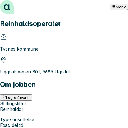
Hopp til innhold
Meny
Reinhaldsoperatør
Tysnes kommune
Uggdalsvegen 301, 5685 Uggdal
Om jobben
Lagre favoritt
Stillingstittel
Reinhaldar
Type ansettelse
Fast, deltid