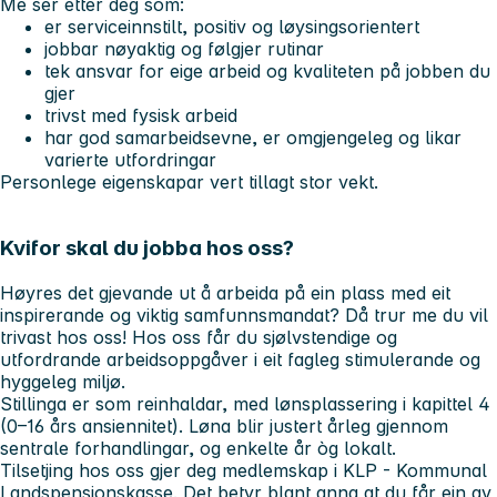
Me ser etter deg som:
er serviceinnstilt, positiv og løysingsorientert
jobbar nøyaktig og følgjer rutinar
tek ansvar for eige arbeid og kvaliteten på jobben du
gjer
trivst med fysisk arbeid
har god samarbeidsevne, er omgjengeleg og likar
varierte utfordringar
Personlege eigenskapar vert tillagt stor vekt.
Kvifor skal du jobba hos oss?
Høyres det gjevande ut å arbeida på ein plass med eit
inspirerande og viktig samfunnsmandat? Då trur me du vil
trivast hos oss! Hos oss får du sjølvstendige og
utfordrande arbeidsoppgåver i eit fagleg stimulerande og
hyggeleg miljø.
Stillinga er som reinhaldar, med lønsplassering i kapittel 4
(0–16 års ansiennitet). Løna blir justert årleg gjennom
sentrale forhandlingar, og enkelte år òg lokalt.
Tilsetjing hos oss gjer deg medlemskap i KLP - Kommunal
Landspensjonskasse. Det betyr blant anna at du får ein av