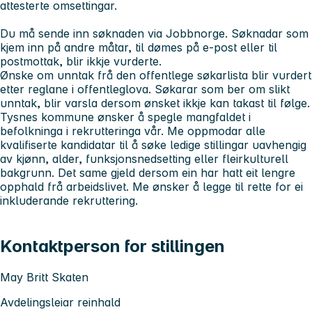
attesterte omsettingar.
Du må sende inn søknaden via Jobbnorge. Søknadar som
kjem inn på andre måtar, til dømes på e‑post eller til
postmottak, blir ikkje vurderte.
Ønske om unntak frå den offentlege søkarlista blir vurdert
etter reglane i offentleglova. Søkarar som ber om slikt
unntak, blir varsla dersom ønsket ikkje kan takast til følge.
Tysnes kommune ønsker å spegle mangfaldet i
befolkninga i rekrutteringa vår. Me oppmodar alle
kvalifiserte kandidatar til å søke ledige stillingar uavhengig
av kjønn, alder, funksjonsnedsetting eller fleirkulturell
bakgrunn. Det same gjeld dersom ein har hatt eit lengre
opphald frå arbeidslivet. Me ønsker å legge til rette for ei
inkluderande rekruttering.
Kontaktperson for stillingen
May Britt Skaten
Avdelingsleiar reinhald