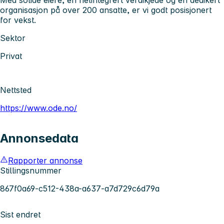
organisasjon på over 200 ansatte, er vi godt posisjonert
for vekst.
Sektor
Privat
Nettsted
https://www.ode.no/
Annonsedata
Rapporter annonse
Stillingsnummer
867f0a69-c512-438a-a637-a7d729c6d79a
Sist endret