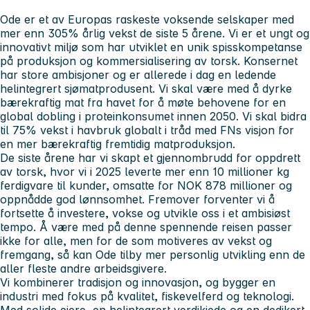
Ode er et av Europas raskeste voksende selskaper med
mer enn 305% årlig vekst de siste 5 årene. Vi er et ungt og
innovativt miljø som har utviklet en unik spisskompetanse
på produksjon og kommersialisering av torsk. Konsernet
har store ambisjoner og er allerede i dag en ledende
helintegrert sjømatprodusent. Vi skal være med å dyrke
bærekraftig mat fra havet for å møte behovene for en
global dobling i proteinkonsumet innen 2050. Vi skal bidra
til 75% vekst i havbruk globalt i tråd med FNs visjon for
en mer bærekraftig fremtidig matproduksjon.
De siste årene har vi skapt et gjennombrudd for oppdrett
av torsk, hvor vi i 2025 leverte mer enn 10 millioner kg
ferdigvare til kunder, omsatte for NOK 878 millioner og
oppnådde god lønnsomhet. Fremover forventer vi å
fortsette å investere, vokse og utvikle oss i et ambisiøst
tempo. Å være med på denne spennende reisen passer
ikke for alle, men for de som motiveres av vekst og
fremgang, så kan Ode tilby mer personlig utvikling enn de
aller fleste andre arbeidsgivere.
Vi kombinerer tradisjon og innovasjon, og bygger en
industri med fokus på kvalitet, fiskevelferd og teknologi.
Med solide eiere, en helintegrert verdikjede og en dedikert