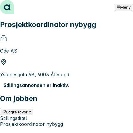
Hopp til innhold
Meny
Prosjektkoordinator nybygg
Ode AS
Ystenesgata 6B, 6003 Ålesund
Stillingsannonsen er inaktiv.
Om jobben
Lagre favoritt
Stillingstittel
Prosjektkoordinator nybygg