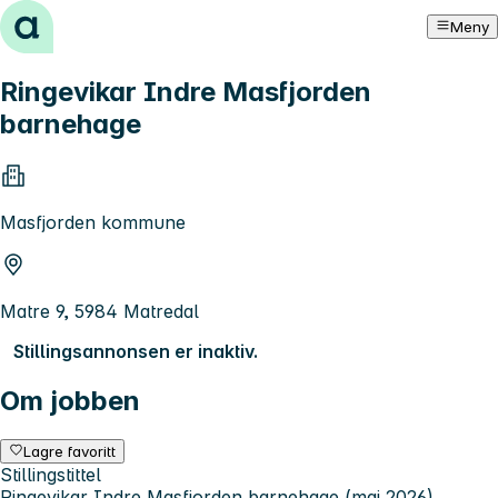
Hopp til innhold
Meny
Ringevikar Indre Masfjorden
barnehage
Masfjorden kommune
Matre 9, 5984 Matredal
Stillingsannonsen er inaktiv.
Om jobben
Lagre favoritt
Stillingstittel
Ringevikar Indre Masfjorden barnehage (mai 2026)