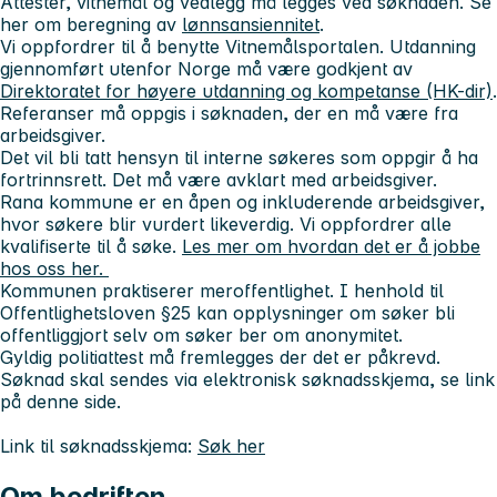
Attester, vitnemål og vedlegg må legges ved søknaden. Se
her om beregning av
lønnsansiennitet
.
Vi oppfordrer til å benytte Vitnemålsportalen. Utdanning
gjennomført utenfor Norge må være godkjent av
Direktoratet for høyere utdanning og kompetanse (HK-dir)
.
Referanser må oppgis i søknaden, der en må være fra
arbeidsgiver.
Det vil bli tatt hensyn til interne søkeres som oppgir å ha
fortrinnsrett. Det må være avklart med arbeidsgiver.
Rana kommune er en åpen og inkluderende arbeidsgiver,
hvor søkere blir vurdert likeverdig. Vi oppfordrer alle
kvalifiserte til å søke.
Les mer om hvordan det er å jobbe
hos oss her.
Kommunen praktiserer meroffentlighet. I henhold til
Offentlighetsloven §25 kan opplysninger om søker bli
offentliggjort selv om søker ber om anonymitet.
Gyldig politiattest må fremlegges der det er påkrevd.
Søknad skal sendes via elektronisk søknadsskjema, se link
på denne side.
Link til søknadsskjema:
Søk her
Om bedriften