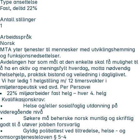
Type ansettelse
Fast, deltid 22%
Antall stillinger
1
Arbeidsspråk
Norsk
MTA yter tjenester til mennesker med utviklingshemming
og funksjonsnedsettelser.
Avdelingen har som mål at den enkelte skal få mulighet til
å ha en aktiv og meningsfylt hverdag, motta nødvendig
helsehjelp, praktisk bistand og veiledning i dagliglivet.
Vi har ledig 1 helgstilling m/ 12 timersvakter i
miljøterapeutisk ved avd. Per Persavei
22% miljøarbeider fast helg – hver 4. helg
Kvalifikasjonskrav:
•
Helse og/eller sosialfaglig utdanning på
videregående nivå
• Søkere må beherske norsk muntlig og skriftlig
godt til å utøver jobben forsvarlig
• Gyldig politiattest ved tiltredelse, helse - og
omsorgstjenesteloven § 5-4