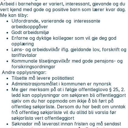
Arbeid i barnehage er variert, interessant, gjevande og du
vert kjend med gode og positive barn som lærer kvar dag.
Me kan tilby:
Utfordrande, varierande og interessante
arbeidsoppgåver
Godt arbeidsmiljø
Erfarne og dyktige kollegaer som vil gje deg god
opplæring
Løns- og arbeidsvilkår iflg. gjeldande lov, forskrift og
tariffavtalar
Kommunale tilsetjingsvilkår med gode pensjons- og
forsikringsordningar
Andre opplysningar:
Tilsette må levere politiattest
Administrasjonsmålet i kommunen er nynorsk
Me gjer merksam på at i følgje offentleglova § 25, 2.
ledd kan opplysningar om søkjaren bli offentleggjort
sjølv om du har oppmoda om ikkje å bli ført på
offentleg søkjarliste. Dersom du har bedt om unntak
frå offentleg søkjarliste vil du alltid bli varsla før
søkjarlista vert offentleggjort
Søknadar må leverast innan fristen og må sendast