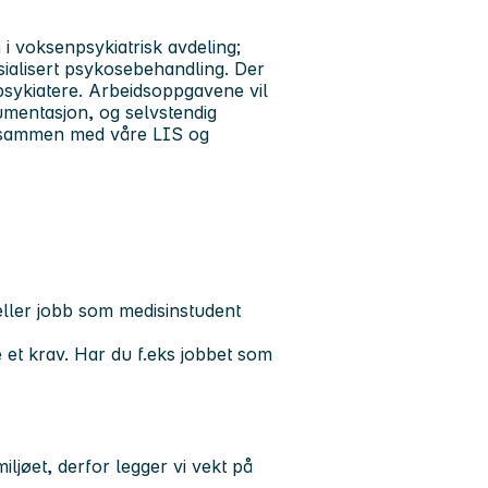
i voksenpsykiatrisk avdeling;
pesialisert psykosebehandling. Der
 psykiatere. Arbeidsoppgavene vil
kumentasjon, og selvstendig
ag sammen med våre LIS og
 eller jobb som medisinstudent
e et krav. Har du f.eks jobbet som
iljøet, derfor legger vi vekt på