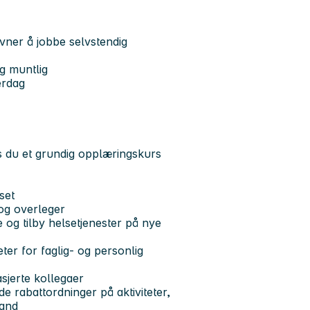
ner å jobbe selvstendig
g muntlig
erdag
s du et grundig opplæringskurs
set
og overleger
e og tilby helsetjenester på nye
er for faglig- og personlig
asjerte kollegaer
 rabattordninger på aktiviteter,
land