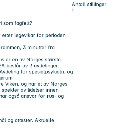
Antall stillinger
1
ri som fagfelt?
etter legevikar for perioden
Drammen, 3 minutter fra
s er en av Norges største
PA består av 3 avdelinger:
Avdeling for spesialpsykiatri, og
Bærum.
re Viken, og har et av Norges
 spekter av lidelser innen
har også ansvar for rus- og
ål og attester. Aktuelle