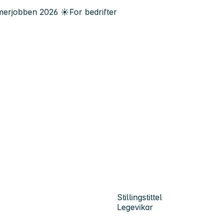
erjobben
2026
☀️
For bedrifter
Stillingstittel
Legevikar