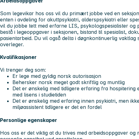
Arbeidsoppgaver
Som legevikar hos oss vil du primært jobbe ved en seksjon 
enten i avdeling for akuttpsykiatri, alderspsykiatri eller s
vil du jobbe tett med erfarne LIS, psykologspesialister og
bestå i legeoppgaver i seksjonen, bistand til spesialist, do
pasientarbeid. Du vil også delta i døgnkontinuerlig vaktl
overleger.
Kvalifikasjoner
Vi trenger deg som:
Er lege med gyldig norsk autorisasjon
Behersker norsk meget godt skriftlig og muntlig
Det er ønskelig med tidligere erfaring fra hospitering
med lisens i studietiden
Det er ønskelig med erfaring innen psykiatri, men ikk
miljøassistent tidligere er det en fordel
Personlige egenskaper
Hos oss er det viktig at du trives med arbeidsoppgaver og m
personlig egnethet ved ansettelsen.