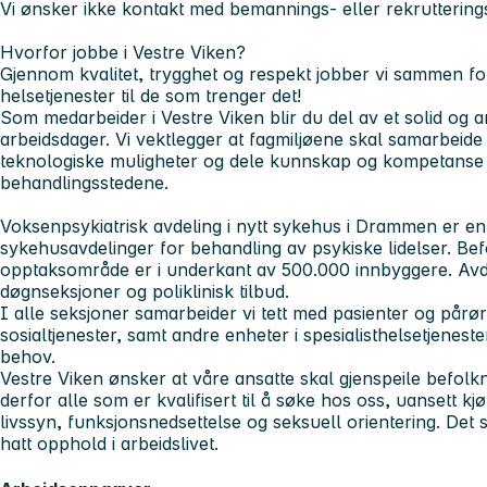
Vi ønsker ikke kontakt med bemannings- eller rekruttering
Hvorfor jobbe i Vestre Viken?
Gjennom kvalitet, trygghet og respekt jobber vi sammen for
helsetjenester til de som trenger det!
Som medarbeider i Vestre Viken blir du del av et solid og am
arbeidsdager. Vi vektlegger at fagmiljøene skal samarbeid
teknologiske muligheter og dele kunnskap og kompetanse 
behandlingsstedene.
Voksenpsykiatrisk avdeling i nytt sykehus i Drammen er en
sykehusavdelinger for behandling av psykiske lidelser. Bef
opptaksområde er i underkant av 500.000 innbyggere. Avde
døgnseksjoner og poliklinisk tilbud.
I alle seksjoner samarbeider vi tett med pasienter og på
sosialtjenester, samt andre enheter i spesialisthelsetjenes
behov.
Vestre Viken ønsker at våre ansatte skal gjenspeile befol
derfor alle som er kvalifisert til å søke hos oss, uansett kjøn
livssyn, funksjonsnedsettelse og seksuell orientering. De
hatt opphold i arbeidslivet.