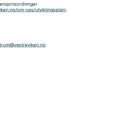
 pensjonsordninger
viken.no/om-oss/utviklingsplan-
estrum@vestreviken.no