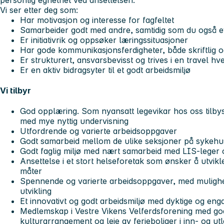
Vi ser etter deg som:
Har motivasjon og interesse for fagfeltet
Samarbeider godt med andre, samtidig som du også ev
Er initiativrik og oppsøker læringssituasjoner
Har gode kommunikasjonsferdigheter, både skriftlig o
Er strukturert, ansvarsbevisst og trives i en travel hv
Er en aktiv bidragsyter til et godt arbeidsmiljø
Vi tilbyr
God opplæring. Som nyansatt legevikar hos oss tilby
med mye nyttig undervisning
Utfordrende og varierte arbeidsoppgaver
Godt samarbeid mellom de ulike seksjoner på sykehu
Godt faglig miljø med nært samarbeid med LIS-leger 
Ansettelse i et stort helseforetak som ønsker å utvikl
måter
Spennende og varierte arbeidsoppgaver, med mulighet
utvikling
Et innovativt og godt arbeidsmiljø med dyktige og eng
Medlemskap i Vestre Vikens Velferdsforening med gode
kulturarrangement og leie av ferieboliger i inn- og ut