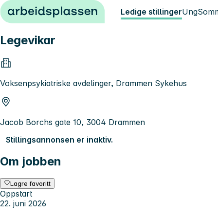
Hopp til innhold
Ledige stillinger
Ung
Somm
Legevikar
Voksenpsykiatriske avdelinger, Drammen Sykehus
Jacob Borchs gate 10, 3004 Drammen
Stillingsannonsen er inaktiv.
Om jobben
Lagre favoritt
Oppstart
22. juni 2026