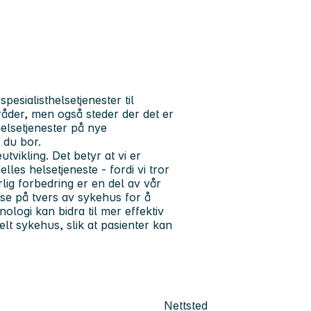
pesialisthelsetjenester til
der, men også steder der det er
helsetjenester på nye
 du bor.
tvikling. Det betyr at vi er
lles helsetjeneste - fordi vi tror
lig forbedring er en del av vår
se på tvers av sykehus for å
ologi kan bidra til mer effektiv
elt sykehus, slik at pasienter kan
Nettsted