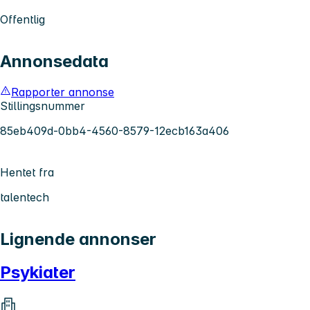
Offentlig
Annonsedata
Rapporter annonse
Stillingsnummer
85eb409d-0bb4-4560-8579-12ecb163a406
Hentet fra
talentech
Lignende annonser
Psykiater