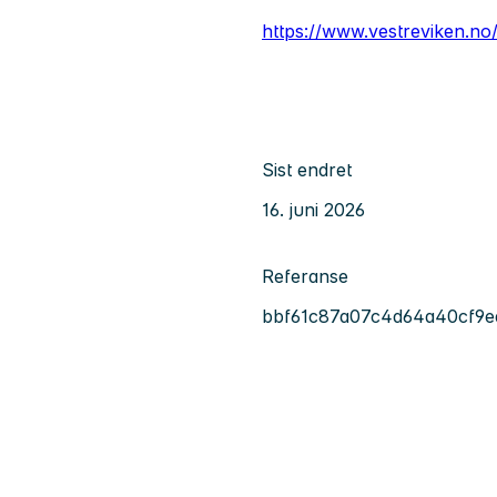
https://www.vestreviken.no
Sist endret
16. juni 2026
Referanse
bbf61c87a07c4d64a40cf9e