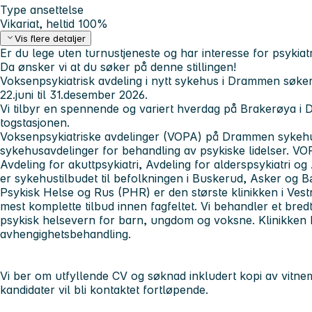
Type ansettelse
Vikariat, heltid 100%
Vis flere detaljer
Er du lege uten turnustjeneste og har interesse for psykiat
Da ønsker vi at du søker på denne stillingen!
Voksenpsykiatrisk avdeling i nytt sykehus i Drammen søker 
22.juni til 31.desember 2026.
Vi tilbyr en spennende og variert hverdag på Brakerøya i 
togstasjonen.
Voksenpsykiatriske avdelinger (VOPA) på Drammen sykehu
sykehusavdelinger for behandling av psykiske lidelser. VO
Avdeling for akuttpsykiatri, Avdeling for alderspsykiatri og 
er sykehustilbudet til befolkningen i Buskerud, Asker og 
Psykisk Helse og Rus (PHR) er den største klinikken i Vest
mest komplette tilbud innen fagfeltet. Vi behandler et bredt
psykisk helsevern for barn, ungdom og voksne. Klinikken 
avhengighetsbehandling.
Vi ber om utfyllende CV og søknad inkludert kopi av vitnem
kandidater vil bli kontaktet fortløpende.