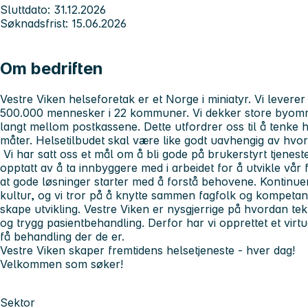
Sluttdato: 31.12.2026
Søknadsfrist: 15.06.2026
Om bedriften
Vestre Viken helseforetak er et Norge i miniatyr. Vi leverer s
500.000 mennesker i 22 kommuner. Vi dekker store byområ
langt mellom postkassene. Dette utfordrer oss til å tenke 
måter. Helsetilbudet skal være like godt uavhengig av hvor
Vi har satt oss et mål om å bli gode på brukerstyrt tjenesteu
opptatt av å ta innbyggere med i arbeidet for å utvikle vår fe
at gode løsninger starter med å forstå behovene. Kontinuer
kultur, og vi tror på å knytte sammen fagfolk og kompetan
skape utvikling. Vestre Viken er nysgjerrige på hvordan tekn
og trygg pasientbehandling. Derfor har vi opprettet et virtu
få behandling der de er.
Vestre Viken skaper fremtidens helsetjeneste - hver dag!
Velkommen som søker!
Sektor