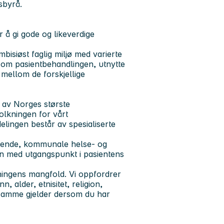
sbyrå.
 å gi gode og likeverdige
bisiøst faglig miljø med varierte
e om pasientbehandlingen, utnytte
mellom de forskjellige
 av Norges største
olkningen for vårt
lingen består av spesialiserte
rørende, kommunale helse- og
ten med utgangspunkt i pasientens
kningens mangfold. Vi oppfordrer
n, alder, etnisitet, religion,
t samme gjelder dersom du har