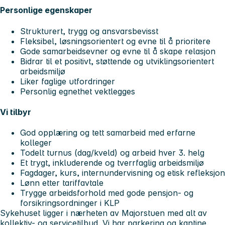
Personlige egenskaper
Strukturert, trygg og ansvarsbevisst
Fleksibel, løsningsorientert og evne til å prioritere
Gode samarbeidsevner og evne til å skape relasjon
Bidrar til et positivt, støttende og utviklingsorientert
arbeidsmiljø
Liker faglige utfordringer
Personlig egnethet vektlegges
Vi tilbyr
God opplæring og tett samarbeid med erfarne
kolleger
Todelt turnus (dag/kveld) og arbeid hver 3. helg
Et trygt, inkluderende og tverrfaglig arbeidsmiljø
Fagdager, kurs, internundervisning og etisk refleksjon
Lønn etter tariffavtale
Trygge arbeidsforhold med gode pensjon- og
forsikringsordninger i KLP
Sykehuset ligger i nærheten av Majorstuen med alt av
kollektiv- og servicetilbud. Vi har parkering og kantine.