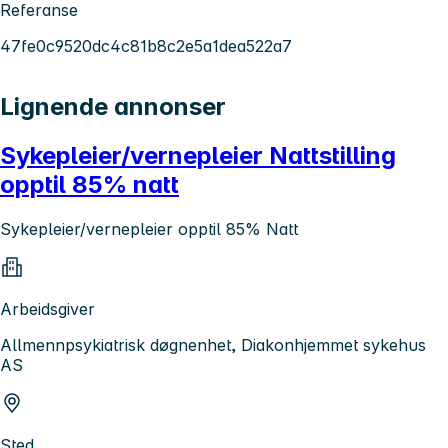
Referanse
47fe0c9520dc4c81b8c2e5a1dea522a7
Lignende annonser
Sykepleier/vernepleier Nattstilling
opptil 85% natt
Sykepleier/vernepleier opptil 85% Natt
Arbeidsgiver
Allmennpsykiatrisk døgnenhet, Diakonhjemmet sykehus
AS
Sted