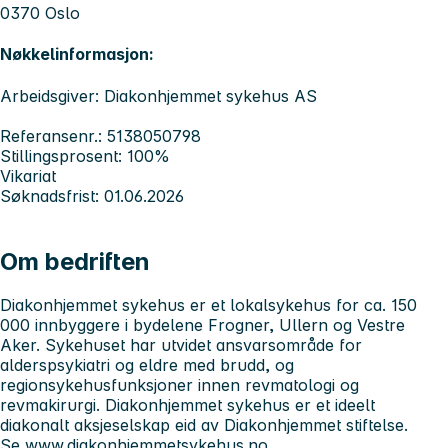
0370 Oslo
Nøkkelinformasjon:
Arbeidsgiver: Diakonhjemmet sykehus AS
Referansenr.: 5138050798
Stillingsprosent: 100%
Vikariat
Søknadsfrist: 01.06.2026
Om bedriften
Diakonhjemmet sykehus er et lokalsykehus for ca. 150
000 innbyggere i bydelene Frogner, Ullern og Vestre
Aker. Sykehuset har utvidet ansvarsområde for
alderspsykiatri og eldre med brudd, og
regionsykehusfunksjoner innen revmatologi og
revmakirurgi. Diakonhjemmet sykehus er et ideelt
diakonalt aksjeselskap eid av Diakonhjemmet stiftelse.
Se
www.diakonhjemmetsykehus.no