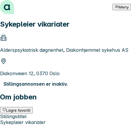
Hopp til innhold
Meny
Sykepleier vikariater
Alderspsykiatrisk døgnenhet, Diakonhjemmet sykehus AS
Diakonveien 12, 0370 Oslo
Stillingsannonsen er inaktiv.
Om jobben
Lagre favoritt
Stillingstittel
Sykepleier vikariater