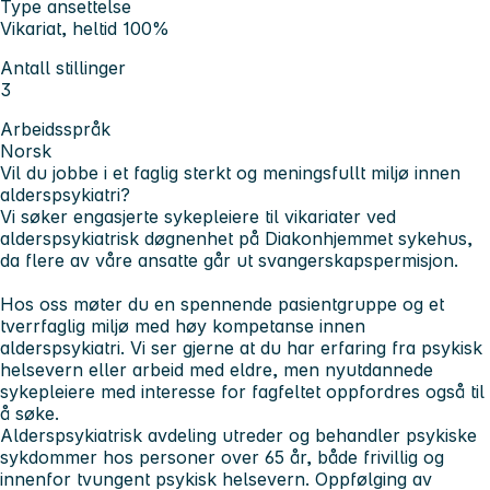
Type ansettelse
Vikariat, heltid 100%
Antall stillinger
3
Arbeidsspråk
Norsk
Vil du jobbe i et faglig sterkt og meningsfullt miljø innen
alderspsykiatri?
Vi søker engasjerte sykepleiere til vikariater ved
alderspsykiatrisk døgnenhet på Diakonhjemmet sykehus,
da flere av våre ansatte går ut svangerskapspermisjon.
Hos oss møter du en spennende pasientgruppe og et
tverrfaglig miljø med høy kompetanse innen
alderspsykiatri. Vi ser gjerne at du har erfaring fra psykisk
helsevern eller arbeid med eldre, men nyutdannede
sykepleiere med interesse for fagfeltet oppfordres også til
å søke.
Alderspsykiatrisk avdeling utreder og behandler psykiske
sykdommer hos personer over 65 år, både frivillig og
innenfor tvungent psykisk helsevern. Oppfølging av