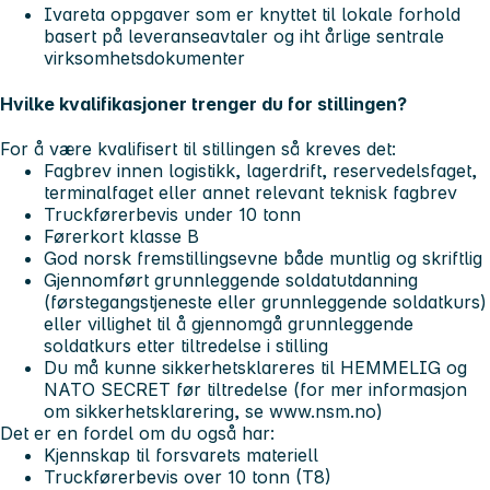
Ivareta oppgaver som er knyttet til lokale forhold
basert på leveranseavtaler og iht årlige sentrale
virksomhetsdokumenter
Hvilke kvalifikasjoner trenger du for stillingen?
For å være kvalifisert til stillingen så kreves det:
Fagbrev innen logistikk, lagerdrift, reservedelsfaget,
terminalfaget eller annet relevant teknisk fagbrev
Truckførerbevis under 10 tonn
Førerkort klasse B
God norsk fremstillingsevne både muntlig og skriftlig
Gjennomført grunnleggende soldatutdanning
(førstegangstjeneste eller grunnleggende soldatkurs)
eller villighet til å gjennomgå grunnleggende
soldatkurs etter tiltredelse i stilling
Du må kunne sikkerhetsklareres til HEMMELIG og
NATO SECRET før tiltredelse (for mer informasjon
om sikkerhetsklarering, se www.nsm.no)
Det er en fordel om du også har:
Kjennskap til forsvarets materiell
Truckførerbevis over 10 tonn (T8)