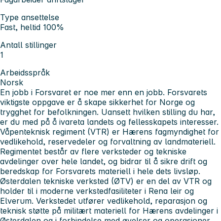
Type ansettelse
Fast, heltid 100%
Antall stillinger
1
Arbeidsspråk
Norsk
En jobb i Forsvaret er noe mer enn en jobb. Forsvarets
viktigste oppgave er å skape sikkerhet for Norge og
trygghet for befolkningen. Uansett hvilken stilling du har,
er du med på å ivareta landets og fellesskapets interesser.
Våpenteknisk regiment (VTR) er Hærens fagmyndighet for
vedlikehold, reservedeler og forvaltning av landmateriell.
Regimentet består av flere verksteder og tekniske
avdelinger over hele landet, og bidrar til å sikre drift og
beredskap for Forsvarets materiell i hele dets livsløp.
Østerdalen tekniske verksted (ØTV) er en del av VTR og
holder til i moderne verkstedfasiliteter i Rena leir og
Elverum. Verkstedet utfører vedlikehold, reparasjon og
teknisk støtte på militært materiell for Hærens avdelinger i
Østerdalen og i forbindelse med øvelser og operasjoner.