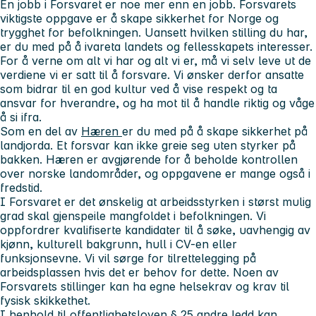
En jobb i Forsvaret er noe mer enn en jobb. Forsvarets
viktigste oppgave er å skape sikkerhet for Norge og
trygghet for befolkningen. Uansett hvilken stilling du har,
er du med på å ivareta landets og fellesskapets interesser.
For å verne om alt vi har og alt vi er, må vi selv leve ut de
verdiene vi er satt til å forsvare. Vi ønsker derfor ansatte
som bidrar til en god kultur ved å vise respekt og ta
ansvar for hverandre, og ha mot til å handle riktig og våge
å si ifra.
Som en del av
Hæren
er du med på å skape sikkerhet på
landjorda. Et forsvar kan ikke greie seg uten styrker på
bakken. Hæren er avgjørende for å beholde kontrollen
over norske landområder, og oppgavene er mange også i
fredstid.
I Forsvaret er det ønskelig at arbeidsstyrken i størst mulig
grad skal gjenspeile mangfoldet i befolkningen. Vi
oppfordrer kvalifiserte kandidater til å søke, uavhengig av
kjønn, kulturell bakgrunn, hull i CV-en eller
funksjonsevne. Vi vil sørge for tilrettelegging på
arbeidsplassen hvis det er behov for dette. Noen av
Forsvarets stillinger kan ha egne helsekrav og krav til
fysisk skikkethet.
I henhold til offentlighetsloven § 25 andre ledd kan