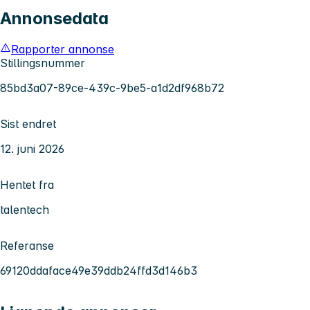
Annonsedata
Rapporter annonse
Stillingsnummer
85bd3a07-89ce-439c-9be5-a1d2df968b72
Sist endret
12. juni 2026
Hentet fra
talentech
Referanse
69120ddaface49e39ddb24ffd3d146b3