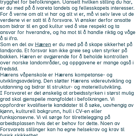
trygghet for befolkningen. Uansett hvilken stilling du har,
er du med på å ivareta landets og fellesskapets interesser.
For å verne om alt vi har og alt vi er, må vi selv leve ut de
verdiene vi er satt til å forsvare. Vi ønsker derfor ansatte
som bidrar til en god kultur ved å vise respekt og ta
ansvar for hverandre, og ha mot til å handle riktig og våge
å si ifra.
Som en del av
Hæren
er du med på å skape sikkerhet på
landjorda. Et forsvar kan ikke greie seg uten styrker på
bakken. Hæren er avgjørende for å beholde kontrollen
over norske landområder, og oppgavene er mange også i
fredstid.
Hærens våpenskole er Hærens kompetanse- og
utviklingsavdeling. Den støtter Hærens videreutvikling og
utdanning og bidrar til struktur- og materiellutvikling.
I Forsvaret er det ønskelig at arbeidsstyrken i størst mulig
grad skal gjenspeile mangfoldet i befolkningen. Vi
oppfordrer kvalifiserte kandidater til å søke, uavhengig av
kjønn, kulturell bakgrunn, hull i CV-en eller
funksjonsevne. Vi vil sørge for tilrettelegging på
arbeidsplassen hvis det er behov for dette. Noen av
Forsvarets stillinger kan ha egne helsekrav og krav til
fysisk skikkethet.