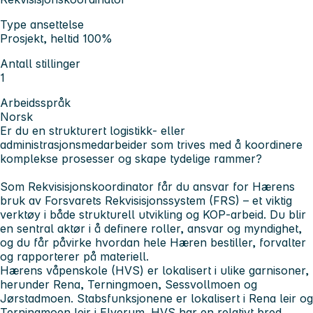
Type ansettelse
Prosjekt, heltid 100%
Antall stillinger
1
Arbeidsspråk
Norsk
Er du en strukturert logistikk‑ eller
administrasjonsmedarbeider som trives med å koordinere
komplekse prosesser og skape tydelige rammer?
Som Rekvisisjonskoordinator får du ansvar for Hærens
bruk av Forsvarets Rekvisisjonssystem (FRS) – et viktig
verktøy i både strukturell utvikling og KOP‑arbeid. Du blir
en sentral aktør i å definere roller, ansvar og myndighet,
og du får påvirke hvordan hele Hæren bestiller, forvalter
og rapporterer på materiell.
Hærens våpenskole (HVS) er lokalisert i ulike garnisoner,
herunder Rena, Terningmoen, Sessvollmoen og
Jørstadmoen. Stabsfunksjonene er lokalisert i Rena leir og
Terningmoen leir i Elverum. HVS har en relativt bred