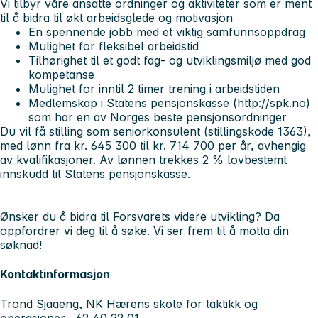
Vi tilbyr våre ansatte ordninger og aktiviteter som er ment
til å bidra til økt arbeidsglede og motivasjon
En spennende jobb med et viktig samfunnsoppdrag
Mulighet for fleksibel arbeidstid
Tilhørighet til et godt fag- og utviklingsmiljø med god
kompetanse
Mulighet for inntil 2 timer trening i arbeidstiden
Medlemskap i Statens pensjonskasse (http://spk.no)
som har en av Norges beste pensjonsordninger
Du vil få stilling som seniorkonsulent (stillingskode 1363),
med lønn fra kr. 645 300 til kr. 714 700 per år, avhengig
av kvalifikasjoner. Av lønnen trekkes 2 % lovbestemt
innskudd til Statens pensjonskasse.
Ønsker du å bidra til Forsvarets videre utvikling? Da
oppfordrer vi deg til å søke. Vi ser frem til å motta din
søknad!
Kontaktinformasjon
Trond Sjaaeng, NK Hærens skole for taktikk og
operasjoner , 62 40 22 01