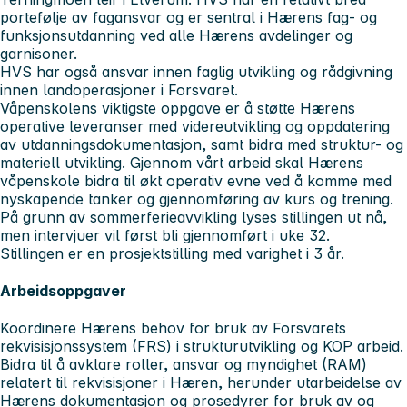
portefølje av fagansvar og er sentral i Hærens fag- og
funksjonsutdanning ved alle Hærens avdelinger og
garnisoner.
HVS har også ansvar innen faglig utvikling og rådgivning
innen landoperasjoner i Forsvaret.
Våpenskolens viktigste oppgave er å støtte Hærens
operative leveranser med videreutvikling og oppdatering
av utdanningsdokumentasjon, samt bidra med struktur- og
materiell utvikling. Gjennom vårt arbeid skal Hærens
våpenskole bidra til økt operativ evne ved å komme med
nyskapende tanker og gjennomføring av kurs og trening.
På grunn av sommerferieavvikling lyses stillingen ut nå,
men intervjuer vil først bli gjennomført i uke 32.
Stillingen er en prosjektstilling med varighet i 3 år.
Arbeidsoppgaver
Koordinere Hærens behov for bruk av Forsvarets
rekvisisjonssystem (FRS) i strukturutvikling og KOP arbeid.
Bidra til å avklare roller, ansvar og myndighet (RAM)
relatert til rekvisisjoner i Hæren, herunder utarbeidelse av
Hærens dokumentasjon og prosedyrer for bruk av og