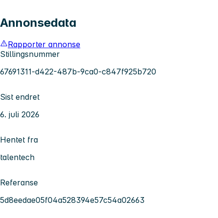
Annonsedata
Rapporter annonse
Stillingsnummer
67691311-d422-487b-9ca0-c847f925b720
Sist endret
6. juli 2026
Hentet fra
talentech
Referanse
5d8eedae05f04a528394e57c54a02663