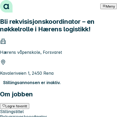
Hopp til innhold
Meny
Bli rekvisisjonskoordinator – en
nøkkelrolle i Hærens logistikk!
Hærens våpenskole, Forsvaret
Kavaleriveien 1, 2450 Rena
Stillingsannonsen er inaktiv.
Om jobben
Lagre favoritt
Stillingstittel
Rekvisisjonskoordinator