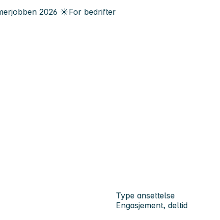
erjobben
2026
☀️
For bedrifter
Type ansettelse
Engasjement, deltid