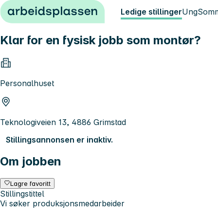
Hopp til innhold
Ledige stillinger
Ung
Somm
Klar for en fysisk jobb som montør?
Personalhuset
Teknologiveien 13, 4886 Grimstad
Stillingsannonsen er inaktiv.
Om jobben
Lagre favoritt
Stillingstittel
Vi søker produksjonsmedarbeider