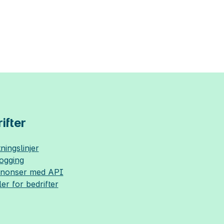
ifter
ningslinjer
logging
nnonser med API
ler for bedrifter