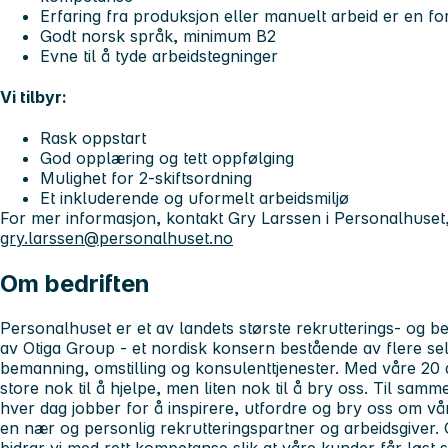
Erfaring fra produksjon eller manuelt arbeid er en fo
Godt norsk språk, minimum B2
Evne til å tyde arbeidstegninger
Vi tilbyr:
Rask oppstart
God opplæring og tett oppfølging
Mulighet for 2-skiftsordning
Et inkluderende og uformelt arbeidsmiljø
For mer informasjon, kontakt Gry Larssen i Personalhuset,
gry.larssen@personalhuset.no
Om bedriften
Personalhuset er et av landets største rekrutterings- og b
av Otiga Group - et nordisk konsern bestående av flere sel
bemanning, omstilling og konsulenttjenester. Med våre 20 av
store nok til å hjelpe, men liten nok til å bry oss. Til sam
hver dag jobber for å inspirere, utfordre og bry oss om v
en nær og personlig rekrutteringspartner og arbeidsgiver.