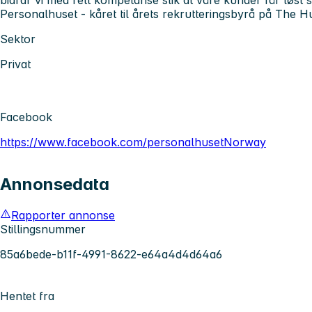
bidrar vi med rett kompetanse slik at våre kunder får løst
Personalhuset - kåret til årets rekrutteringsbyrå på The
Sektor
Privat
Facebook
https://www.facebook.com/personalhusetNorway
Annonsedata
Rapporter annonse
Stillingsnummer
85a6bede-b11f-4991-8622-e64a4d4d64a6
Hentet fra