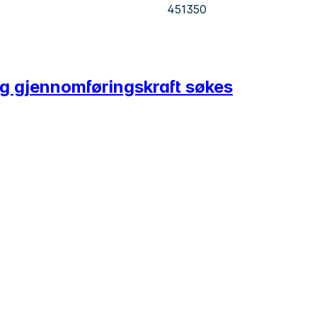
451350
og gjennomføringskraft søkes