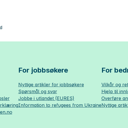
nd
For jobbsøkere
For bedr
Nyttige artikler for jobbsøkere
Vilkår og ret
Spørsmål og svar
Hjelp til inn
sler
Jobbe i utlandet (EURES)
Overføre a
erklæring
Information to refugees from Ukraine
Nyttige artik
sen.no