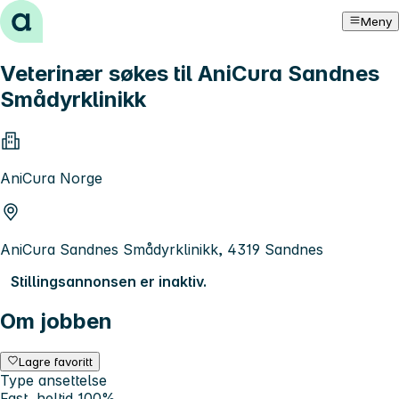
Hopp til innhold
Meny
Veterinær søkes til AniCura Sandnes
Smådyrklinikk
AniCura Norge
AniCura Sandnes Smådyrklinikk, 4319 Sandnes
Stillingsannonsen er inaktiv.
Om jobben
Lagre favoritt
Type ansettelse
Fast, heltid 100%