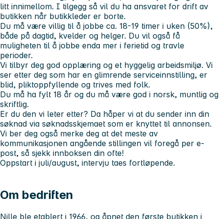
litt innimellom. I tilgegg så vil du ha ansvaret for drift av
butikken når butikkleder er borte.
Du må være villig til å jobbe ca. 18-19 timer i uken (50%),
både på dagtid, kvelder og helger. Du vil også få
muligheten til å jobbe enda mer i ferietid og travle
perioder.
Vi tilbyr deg god opplæring og et hyggelig arbeidsmiljø. Vi
ser etter deg som har en glimrende serviceinnstilling, er
blid, pliktoppfyllende og trives med folk.
Du må ha fylt 18 år og du må være god i norsk, muntlig og
skriftlig.
Er du den vi leter etter? Da håper vi at du sender inn din
søknad via søknadsskjemaet som er knyttet til annonsen.
Vi ber deg også merke deg at det meste av
kommunikasjonen angående stillingen vil foregå per e-
post, så sjekk innboksen din ofte!
Oppstart i juli/august, intervju taes fortløpende.
Om bedriften
Nille ble etablert i 1966, og åpnet den første butikken i