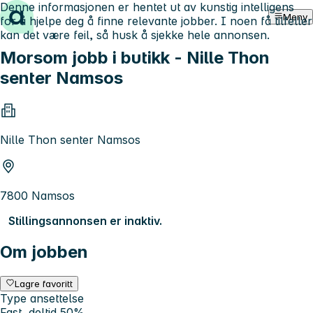
Denne informasjonen er hentet ut av kunstig intelligens
Hopp til innhold
Meny
for å hjelpe deg å finne relevante jobber. I noen få tilfeller
kan det være feil, så husk å sjekke hele annonsen.
Morsom jobb i butikk - Nille Thon
senter Namsos
Nille Thon senter Namsos
7800 Namsos
Stillingsannonsen er inaktiv.
Om jobben
Lagre favoritt
Type ansettelse
Fast, deltid 50%