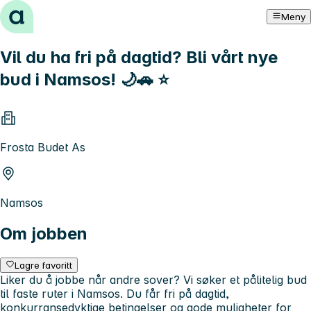
Hopp til innhold
Meny
Vil du ha fri på dagtid? Bli vårt nye
bud i Namsos! 🌙🚗 ⭐
Frosta Budet As
Namsos
Om jobben
Lagre favoritt
Liker du å jobbe når andre sover? Vi søker et pålitelig bud
til faste ruter i Namsos. Du får fri på dagtid,
konkurransedyktige betingelser og gode muligheter for