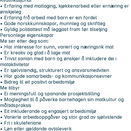
• Erfaring med matlaging, kjøkkenarbeid eller ernæring er
ønskjeleg
• Erfaring frå arbeid med barn er ein fordel
• Gode norskkunnskapar, munnleg og skriftleg
• Gyldig politiattest må leggjast fram før tilsetjing
Personlege eigenskapar
Me ser etter deg som:
• Har interesse for sunn, variert og næringsrik mat
• Er kreativ og glad i å lage mat
• Trivst saman med barn og ønskjer å inkludere dei i
mataktivitetar
• Er sjølvstendig, strukturert og ansvarsmedviten
• Har gode samarbeids- og kommunikasjonsevner
• Bidreg til eit positivt arbeidsmiljø
Me tilbyr
• Ei meiningsfull og spanande prosjektstilling
• Moglegheit til å påverke barnehagen sin matkultur og
måltidspraksis
• Eit inkluderande og engasjert arbeidsmiljø
• Varierte arbeidsoppgåver og stor grad av sjølvstende
• Fri i skuleferiane
• Løn etter gjeldande avtaleverk