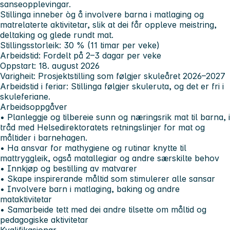
sanseopplevingar.
Stillinga inneber òg å involvere barna i matlaging og
matrelaterte aktivitetar, slik at dei får oppleve meistring,
deltaking og glede rundt mat.
Stillingsstorleik:
30 % (11 timar per veke)
Arbeidstid:
Fordelt på 2–3 dagar per veke
Oppstart:
18. august 2026
Varigheit:
Prosjektstilling som følgjer skuleåret 2026–2027
Arbeidstid i feriar:
Stillinga følgjer skuleruta, og det er fri i
skuleferiane.
Arbeidsoppgåver
• Planleggje og tilbereie sunn og næringsrik mat til barna, i
tråd med Helsedirektoratets retningslinjer for mat og
måltider i barnehagen.
• Ha ansvar for mathygiene og rutinar knytte til
mattryggleik, også matallegiar og andre særskilte behov
• Innkjøp og bestilling av matvarer
• Skape inspirerande måltid som stimulerer alle sansar
• Involvere barn i matlaging, baking og andre
mataktivitetar
• Samarbeide tett med dei andre tilsette om måltid og
pedagogiske aktivitetar
Kvalifikasjonar