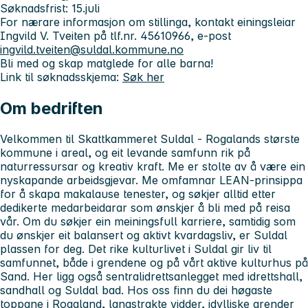
Søknadsfrist:
15.juli
For nærare informasjon om stillinga, kontakt einingsleiar
Ingvild V. Tveiten på tlf.nr. 45610966, e-post
ingvild.tveiten@suldal.kommune.no
Bli med og skap matglede for alle barna!
Link til søknadsskjema:
Søk her
Om bedriften
Velkommen til Skattkammeret Suldal - Rogalands største
kommune i areal, og eit levande samfunn rik på
naturressursar og kreativ kraft. Me er stolte av å være ein
nyskapande arbeidsgjevar. Me omfamnar LEAN-prinsippa
for å skapa makalause tenester, og søkjer alltid etter
dedikerte medarbeidarar som ønskjer å bli med på reisa
vår. Om du søkjer ein meiningsfull karriere, samtidig som
du ønskjer eit balansert og aktivt kvardagsliv, er Suldal
plassen for deg. Det rike kulturlivet i Suldal gir liv til
samfunnet, både i grendene og på vårt aktive kulturhus på
Sand. Her ligg også sentralidrettsanlegget med idrettshall,
sandhall og Suldal bad. Hos oss finn du dei høgaste
toppane i Rogaland, langstrakte vidder, idylliske grender