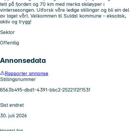
tett på fjorden og 70 km med merka skiløyper i
vintersesongen. Utforsk våre ledige stillingar og bli ein del
av laget vårt. Velkommen til Suldal kommune – eksotisk,
aktiv og trygg!
Sektor
Offentlig
Annonsedata
Rapporter annonse
Stillingsnummer
8563b495-dbd1-4391-bbc2-25221f2f153f
Sist endret
30. juli 2026
Hentet fra