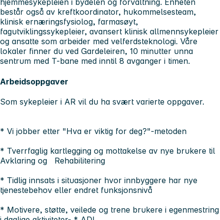
hjemmesykepleien i bydelen og forvaltning. Enheten
består også av kreftkoordinator, hukommelsesteam,
klinisk ernæringsfysiolog, farmasøyt,
fagutviklingssykepleier, avansert klinisk allmennsykepleier
og ansatte som arbeider med velferdsteknologi. Våre
lokaler finner du ved Gardeleiren, 10 minutter unna
sentrum med T-bane med inntil 8 avganger i timen.
Arbeidsoppgaver
Som sykepleier i AR vil du ha svært varierte oppgaver.
* Vi jobber etter "Hva er viktig for deg?"-metoden
* Tverrfaglig kartlegging og mottakelse av nye brukere til
Avklaring og Rehabilitering
* Tidlig innsats i situasjoner hvor innbyggere har nye
tjenestebehov eller endret funksjonsnivå
* Motivere, støtte, veilede og trene brukere i egenmestring
i daglige aktiviteter- * ADL