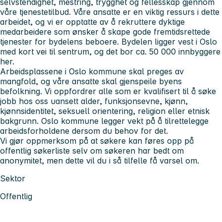
selvstendighet, mestring, trygghet og fellesskap gjennom
våre tjenestetilbud. Våre ansatte er en viktig ressurs i dette
arbeidet, og vi er opptatte av å rekruttere dyktige
medarbeidere som ønsker å skape gode fremtidsrettede
tjenester for bydelens beboere. Bydelen ligger vest i Oslo
med kort vei til sentrum, og det bor ca. 50 000 innbyggere
her.
Arbeidsplassene i Oslo kommune skal preges av
mangfold, og våre ansatte skal gjenspeile byens
befolkning. Vi oppfordrer alle som er kvalifisert til å søke
jobb hos oss uansett alder, funksjonsevne, kjønn,
kjønnsidentitet, seksuell orientering, religion eller etnisk
bakgrunn. Oslo kommune legger vekt på å tilrettelegge
arbeidsforholdene dersom du behov for det.
Vi gjør oppmerksom på at søkere kan føres opp på
offentlig søkerliste selv om søkeren har bedt om
anonymitet, men dette vil du i så tilfelle få varsel om.
Sektor
Offentlig