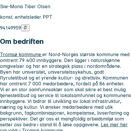
Siw-Mona Tiber Olsen
konst. enhetsleder PPT
94149959
Om bedriften
Tromsø kommune
er Nord-Norges største kommune med
omtrent 79 400 innbyggere. Den ligger i naturskjønne
omgivelser og har en strategisk plass i nordområdene.
Byen har universitet, universitetssykehus, godt
flyrutetilbud og et yrende kultur- og idrettsliv. Kommunen
har omtrent 7 000 medarbeidere, fordelt på 86 enheter.
Vi er en stor samfunnsaktør som skal sikre et best mulig
tjenestetilbud og service til lokalsamfunnet og kommunens
innbyggere. Vi bidrar til utvikling av lokal infrastruktur,
næring og kultur. Vi ønsker medarbeidere med ulik
bakgrunn, fagkombinasjoner, kompetanse, livserfaring og
perspektiver. Det gir oss et mangfoldig arbeidsmiljø som
setter oss bedre i stand til å løse oppgavene.
Les mer her
om jobb i Tromsø kommune.