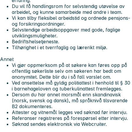
erfaring.
Du vil få handlingsrom for selvstendig utøvelse av
arbeidet, og kunne samarbeide med andre i team.
Vi kan tilby fleksibel arbeidstid og ordnede pensjons-
og forsikringsordninger.
Selvstendige arbeidsoppgaver med gode, faglige
utviklingsmuligheter.
Bedriftshelsetjeneste.
Tilhørighet i et tverrfaglig og lærerikt miljø.
Annet
Vi gjør oppmerksom på at søkere kan føres opp på
offentlig søkerliste selv om søkeren har bedt om
anonymitet. Dette blir du i så fall varslet om.
Ved ansettelse må gyldig politiattest i henhold til § 30
i barnehageloven og tuberkulinattest fremlegges.
Dersom du har annet morsmål enn skandinavisk
(norsk, svensk og dansk), må språknivå tilsvarende
B2 dokumenteres.
Attester og vitnemål legges ved søknad før intervju.
Referanser registreres på forespørsel etter intervju.
Søknad sendes elektronisk via Webcruiter.