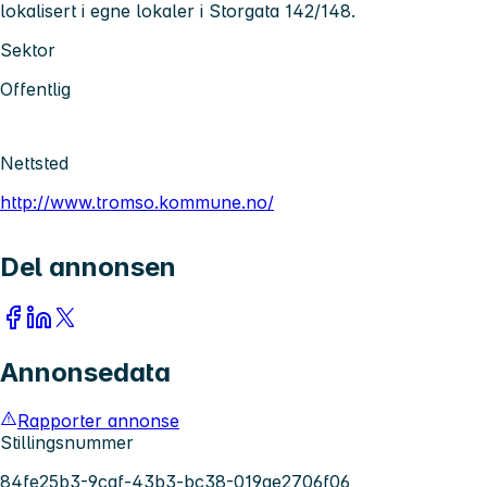
lokalisert i egne lokaler i Storgata 142/148.
Sektor
Offentlig
Nettsted
http://www.tromso.kommune.no/
Del annonsen
Annonsedata
Rapporter annonse
Stillingsnummer
84fe25b3-9caf-43b3-bc38-019ae2706f06