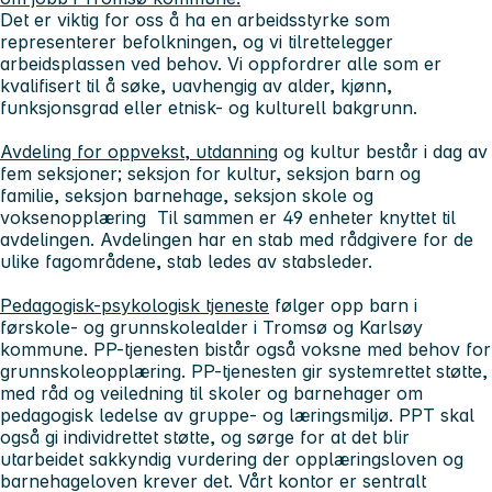
Det er viktig for oss å ha en arbeidsstyrke som
representerer befolkningen, og vi tilrettelegger
arbeidsplassen ved behov. Vi oppfordrer alle som er
kvalifisert til å søke, uavhengig av alder, kjønn,
funksjonsgrad eller etnisk- og kulturell bakgrunn.
Avdeling for oppvekst, utdanning
og kultur består i dag av
fem seksjoner; seksjon for kultur, seksjon barn og
familie, seksjon barnehage, seksjon skole og
voksenopplæring Til sammen er 49 enheter knyttet til
avdelingen. Avdelingen har en stab med rådgivere for de
ulike fagområdene, stab ledes av stabsleder.
Pedagogisk-psykologisk tjeneste
følger opp barn i
førskole- og grunnskolealder i Tromsø og Karlsøy
kommune. PP-tjenesten bistår også voksne med behov for
grunnskoleopplæring. PP-tjenesten gir systemrettet støtte,
med råd og veiledning til skoler og barnehager om
pedagogisk ledelse av gruppe- og læringsmiljø. PPT skal
også gi individrettet støtte, og sørge for at det blir
utarbeidet sakkyndig vurdering der opplæringsloven og
barnehageloven krever det. Vårt kontor er sentralt