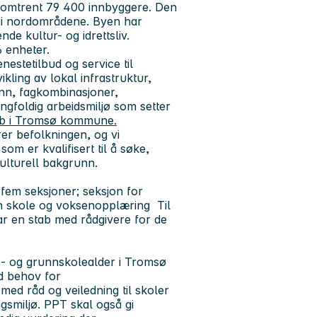
omtrent 79 400 innbyggere. Den
ss i nordområdene. Byen har
nde kultur- og idrettsliv.
 enheter.
nestetilbud og service til
kling av lokal infrastruktur,
nn, fagkombinasjoner,
ngfoldig arbeidsmiljø som setter
bb i Tromsø kommune.
rer befolkningen, og vi
om er kvalifisert til å søke,
kulturell bakgrunn.
 fem seksjoner; seksjon for
on skole og voksenopplæring Til
ar en stab med rådgivere for de
e- og grunnskolealder i Tromsø
d behov for
med råd og veiledning til skoler
smiljø. PPT skal også gi