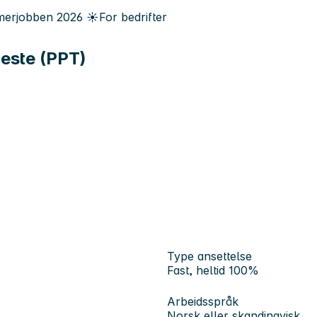
erjobben
2026
☀️
For bedrifter
este (PPT)
Type ansettelse
Fast, heltid 100%
Arbeidsspråk
Norsk eller skandinavisk