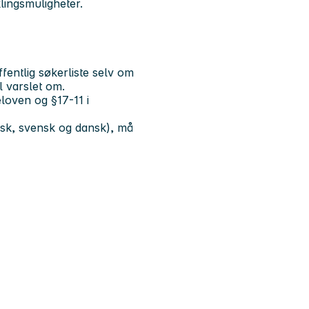
lingsmuligheter.
entlig søkerliste selv om
l varslet om.
geloven og §17-11 i
sk, svensk og dansk), må