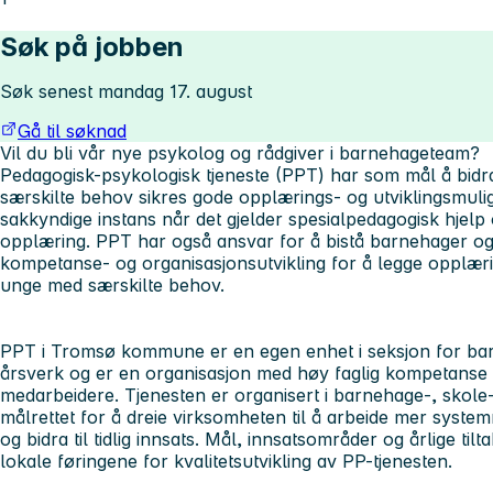
Søk på jobben
Søk senest mandag 17. august
Gå til søknad
Vil du bli vår nye psykolog og rådgiver i barnehageteam?
Pedagogisk-psykologisk tjeneste (PPT) har som mål å bidr
særskilte behov sikres gode opplærings- og utviklingsmu
sakkyndige instans når det gjelder spesialpedagogisk hjelp og
opplæring. PPT har også ansvar for å bistå barnehager og 
kompetanse- og organisasjonsutvikling for å legge opplærin
unge med særskilte behov.
PPT i Tromsø kommune er en egen enhet i seksjon for barn
årsverk og er en organisasjon med høy faglig kompetanse 
medarbeidere. Tjenesten er organisert i barnehage-, skole-
målrettet for å dreie virksomheten til å arbeide mer syste
og bidra til tidlig innsats. Mål, innsatsområder og årlige til
lokale føringene for kvalitetsutvikling av PP-tjenesten.