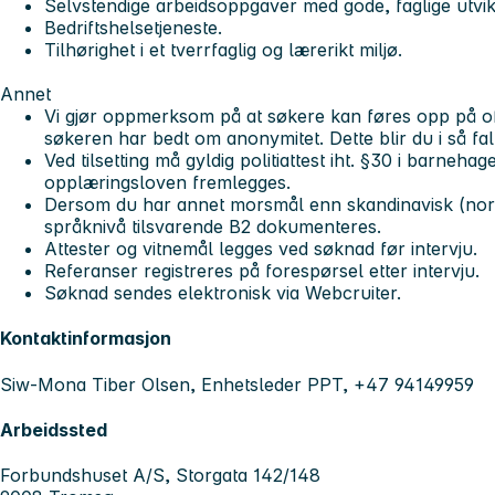
Selvstendige arbeidsoppgaver med gode, faglige utvik
Bedriftshelsetjeneste.
Tilhørighet i et tverrfaglig og lærerikt miljø.
Annet
Vi gjør oppmerksom på at søkere kan føres opp på off
søkeren har bedt om anonymitet. Dette blir du i så fal
Ved tilsetting må gyldig politiattest iht. §30 i barneha
opplæringsloven fremlegges.
Dersom du har annet morsmål enn skandinavisk (nor
språknivå tilsvarende B2 dokumenteres.
Attester og vitnemål legges ved søknad før intervju.
Referanser registreres på forespørsel etter intervju.
Søknad sendes elektronisk via Webcruiter.
Kontaktinformasjon
Siw-Mona Tiber Olsen, Enhetsleder PPT, +47 94149959
Arbeidssted
Forbundshuset A/S, Storgata 142/148