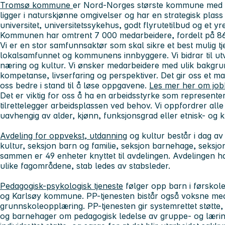
Tromsø kommune
er Nord-Norges største kommune med 
ligger i naturskjønne omgivelser og har en strategisk pla
universitet, universitetssykehus, godt flyrutetilbud og et yre
Kommunen har omtrent 7 000 medarbeidere, fordelt på 86
Vi er en stor samfunnsaktør som skal sikre et best mulig tje
lokalsamfunnet og kommunens innbyggere. Vi bidrar til utvi
næring og kultur. Vi ønsker medarbeidere med ulik bakgru
kompetanse, livserfaring og perspektiver. Det gir oss et ma
oss bedre i stand til å løse oppgavene.
Les mer her om jo
Det er viktig for oss å ha en arbeidsstyrke som represente
tilrettelegger arbeidsplassen ved behov. Vi oppfordrer alle s
uavhengig av alder, kjønn, funksjonsgrad eller etnisk- og 
Avdeling for oppvekst, utdanning
og kultur består i dag av
kultur, seksjon barn og familie, seksjon barnehage, seksj
sammen er 49 enheter knyttet til avdelingen. Avdelingen h
ulike fagområdene, stab ledes av stabsleder.
Pedagogisk-psykologisk tjeneste
følger opp barn i førskol
og Karlsøy kommune. PP-tjenesten bistår også voksne me
grunnskoleopplæring. PP-tjenesten gir systemrettet støtte, 
og barnehager om pedagogisk ledelse av gruppe- og læring