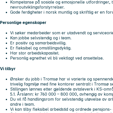
Kompetanse på sosiale og emosjonelle utfordringer, 
nevroutviklingsforstyrrelser.
Gode ferdigheter i norsk muntlig og skriftlig er en for
Personlige egenskaper
Vi søker medarbeider som er utadvendt og serviceorie
Kan jobbe selvstendig og i team.
Er positiv og samarbeidsvillig.
Er fleksibel og omstillingsdyktig.
Har stor arbeidskapasitet.
Personlig egnethet vil bli vektlagt ved ansettelse.
Vi tilbyr
Ønsker du jobb i Tromsø har vi varierte og spennende
trivelig fagmiljø med fine kontorer sentralt i Tromsø 
Stillingen lønnes etter gjeldende avtaleverk i KS-områ
5.1. Årslønn: kr 760 000 – 800 000, avhengig av komp
Du vil få handlingsrom for selvstendig utøvelse av 
andre i team.
Vi kan tilby fleksibel arbeidstid og ordnede pensjons-