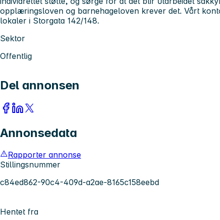
individrettet støtte, og sørge for at det blir utarbeidet sakk
opplæringsloven og barnehageloven krever det. Vårt kontor 
lokaler i Storgata 142/148.
Sektor
Offentlig
Del annonsen
Annonsedata
Rapporter annonse
Stillingsnummer
c84ed862-90c4-409d-a2ae-8165c158eebd
Hentet fra