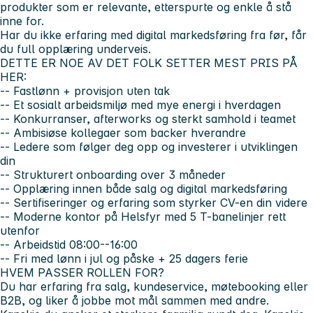
produkter som er relevante, etterspurte og enkle å stå
inne for.
Har du ikke erfaring med digital markedsføring fra før, får
du full opplæring underveis.
DETTE ER NOE AV DET FOLK SETTER MEST PRIS PÅ
HER:
-- Fastlønn + provisjon uten tak
-- Et sosialt arbeidsmiljø med mye energi i hverdagen
-- Konkurranser, afterworks og sterkt samhold i teamet
-- Ambisiøse kollegaer som backer hverandre
-- Ledere som følger deg opp og investerer i utviklingen
din
-- Strukturert onboarding over 3 måneder
-- Opplæring innen både salg og digital markedsføring
-- Sertifiseringer og erfaring som styrker CV-en din videre
-- Moderne kontor på Helsfyr med 5 T-banelinjer rett
utenfor
-- Arbeidstid 08:00--16:00
-- Fri med lønn i jul og påske + 25 dagers ferie
HVEM PASSER ROLLEN FOR?
Du har erfaring fra salg, kundeservice, møtebooking eller
B2B, og liker å jobbe mot mål sammen med andre.