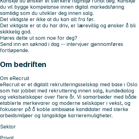
Kanskje du ønsker et sterkere fagmiljø rundt deg. Kanskje
du vil bygge kompetanse innen digital markedsføring
samtidig som du utvikler deg innen salg.
Det viktigste er ikke at du kan alt fra før.
Det viktigste er at du har driv, er lærevillig og ønsker å bli
skikkelig god.
Høres dette ut som noe for deg?
Send inn en søknad i dag -- intervjuer gjennomføres
fortløpende.
Om bedriften
Om eRecruit
eRecruit er et digitalt rekrutteringsselskap med base i Oslo
som har jobbet med rekruttering innen salg, kundedialog
og vekstselskaper over flere år. Vi samarbeider med både
etablerte merkevarer og moderne selskaper i vekst, og
fokuserer på å koble ambisiøse kandidater med sterke
arbeidsmiljøer og langsiktige karrieremuligheter.
Sektor
Privat