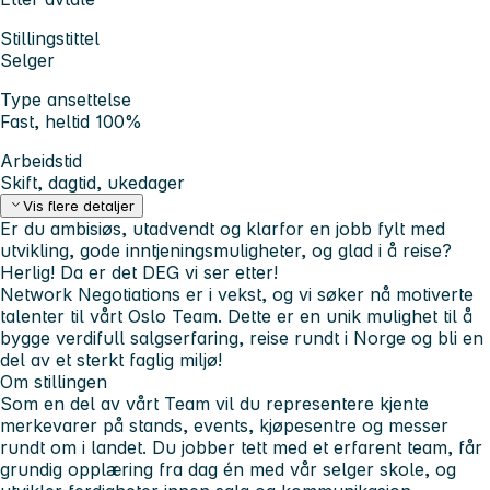
Stillingstittel
Selger
Type ansettelse
Fast, heltid 100%
Arbeidstid
Skift, dagtid, ukedager
Vis flere detaljer
Er du ambisiøs, utadvendt og klar
for en jobb fylt med
utvikling, gode inntjeningsmuligheter, og glad i å reise?
Herlig! Da er det DEG vi ser etter!
Network Negotiations er i vekst, og vi søker nå motiverte
talenter til vårt Oslo Team. Dette er en unik mulighet til å
bygge verdifull salgserfaring, reise rundt i Norge og bli en
del av et sterkt faglig miljø!
Om stillingen
Som en del av vårt Team vil du representere kjente
merkevarer på stands, events, kjøpesentre og messer
rundt om i landet. Du jobber tett med et erfarent team, får
grundig opplæring fra dag én med vår selger skole, og