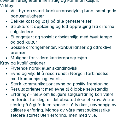
utvikler ferdigheter innen salg og kommunikasjon.
Vi tilbyr
Vi tilbyr en svært konkurransedyktig lønn, samt gode
bonusmuligheter
Dekket kost og losji på alle tjenestereiser
Strukturert opplæring og tett oppfølging fra erfarne
salgsledere
Et engasjert og sosialt arbeidsmiljø med høyt tempo
og god kultur
Sosiale arrangementer, konkurranser og attraktive
premier
Mulighet for videre karriereprogresjon
Krav og kvalifikasjoner
Flytende norsk eller skandinavisk
Evne og vilje til å reise rundt i Norge i forbindelse
med kampanjer og events
Sterk kommunikasjonsevne og positiv fremtoning
Resultatorientert med evne til å jobbe selvstendig
Erfaring? - Selv om tidligere salgserfaring kan være
en fordel for deg, er det absolutt ikke et krav. Vi tror
sterkt på å gi folk en sjanse til å lykkes, uavhengig av
tidligere erfaring. Mange av våre mest suksessrike
selgere startet uten erfaring, men med vilje,