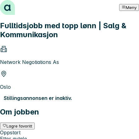
Hopp til innhold
Meny
Fulltidsjobb med topp lønn | Salg &
Kommunikasjon
Network Negotiations As
Oslo
Stillingsannonsen er inaktiv.
Om jobben
Lagre favoritt
Oppstart
Etter avtale