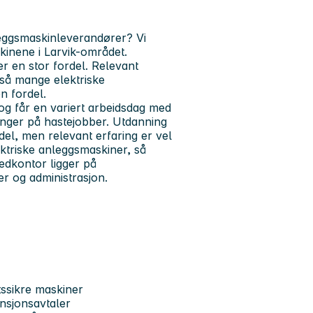
eggsmaskinleverandører?
Vi
kinene i Larvik-området.
r en stor fordel. Relevant
også mange
elektriske
en fordel.
og får en variert arbeidsdag med
ninger på hastejobber. Utdanning
el, men relevant erfaring er vel
ktriske anleggsmaskiner, så
vedkontor ligger på
r og administrasjon.
tssikre maskiner
nsjonsavtaler