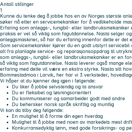
Antall stillinger
1
Kunne du tenke deg å jobbe hos en av
Norges største anl
søker nå etter en servicemekaniker for å vedlikeholde mas
Erfaring som
anleggs-, tungbil- eller landbruksmekaniker
e
praksis er vel så viktig som fagutdannelse. Nasta selger 
anleggsmaskiner
, så har du erfaring innenfor dette er det 
Som servicemekaniker kjører du en godt utstyrt servicebil 
alt fra planlagte service- og reparasjonsoppdrag til utryk
som anleggs-, tungbil- eller landbruksmekaniker er en ford
så viktig som fagutdannelse. Nasta leverer også mange ele
erfaring med dette vil være en ekstra styrke. Nasta sitt ho
Bommestadmoa i Larvik, her har vi 3 verksteder, hovedlage
Vi håper at du kjenner deg igjen i følgende:
Du liker å jobbe selvstendig og ta ansvar
Du er fleksibel og løsningsorientert
Du kommuniserer og samarbeider godt med andre
Du behersker norsk språk skriftlig og muntlig
Vi kan da tilby deg følgende:
En mulighet til å forme din egen hverdag
Mulighet til å jobbe med noen av markedets mest drif
Konkurransedyktig lønn, med gode forsikrings- og pe