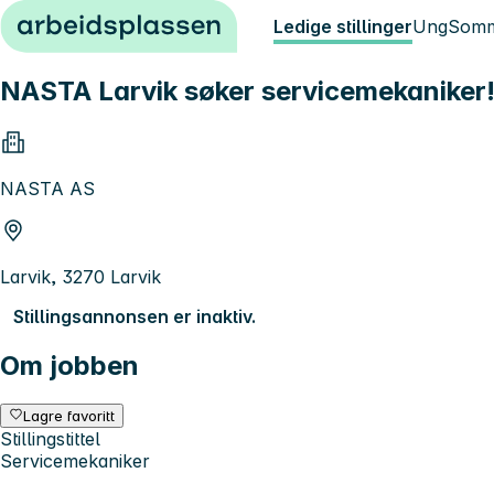
Hopp til innhold
Ledige stillinger
Ung
Somm
NASTA Larvik søker servicemekaniker
NASTA AS
Larvik, 3270 Larvik
Stillingsannonsen er inaktiv.
Om jobben
Lagre favoritt
Stillingstittel
Servicemekaniker