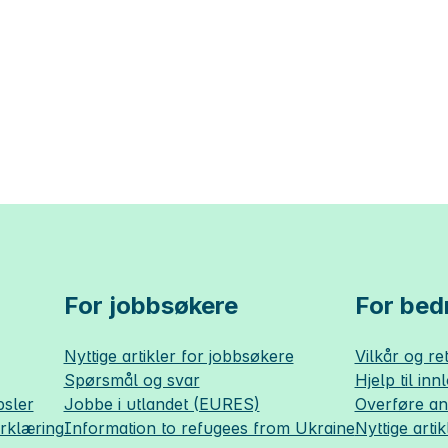
For jobbsøkere
For bedr
Nyttige artikler for jobbsøkere
Vilkår og ret
Spørsmål og svar
Hjelp til inn
sler
Jobbe i utlandet (EURES)
Overføre a
erklæring
Information to refugees from Ukraine
Nyttige artik