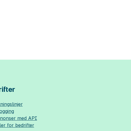
ifter
ningslinjer
logging
nnonser med API
ler for bedrifter