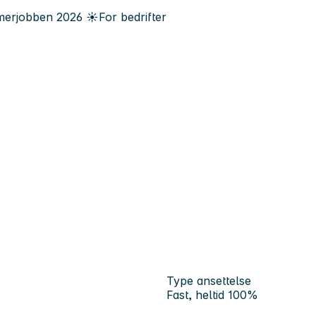
erjobben
2026
☀️
For bedrifter
!
Type ansettelse
Fast, heltid 100%