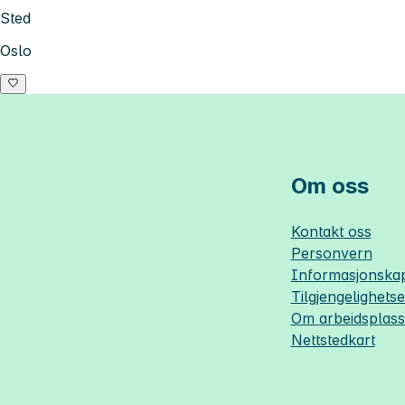
Sted
Oslo
Om oss
Kontakt oss
Personvern
Informasjonskap
Tilgjengelighets
Om
arbeidsplas
Nettstedkart