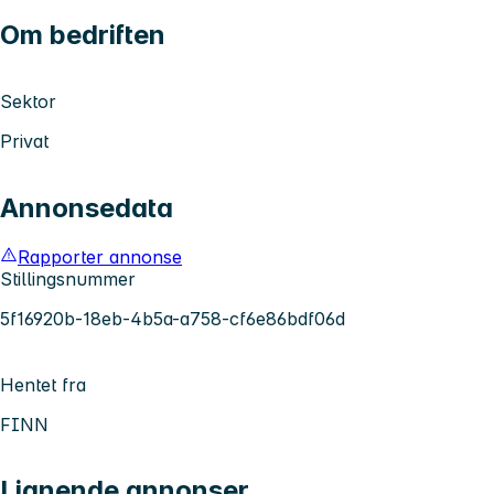
Om bedriften
Sektor
Privat
Annonsedata
Rapporter annonse
Stillingsnummer
5f16920b-18eb-4b5a-a758-cf6e86bdf06d
Hentet fra
FINN
Lignende annonser