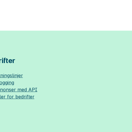
ifter
ningslinjer
logging
nnonser med API
ler for bedrifter