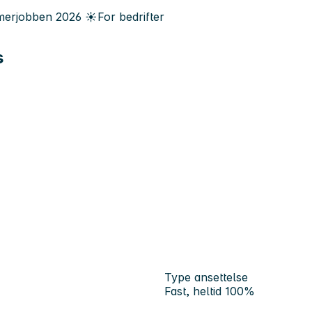
erjobben
2026
☀️
For bedrifter
s
Type ansettelse
Fast, heltid 100%