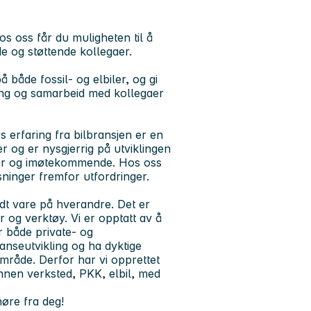
s oss får du muligheten til å
e og støttende kollegaer.
både fossil- og elbiler, og gi
ling og samarbeid med kollegaer
 erfaring fra bilbransjen er en
r og er nysgjerrig på utviklingen
piller og imøtekommende. Hos oss
sninger fremfor utfordringer.
dt vare på hverandre. Det er
 og verktøy. Vi er opptatt av å
r både private- og
nseutvikling og ha dyktige
 område. Derfor har vi opprettet
nnen verksted, PKK, elbil, med
høre fra deg!