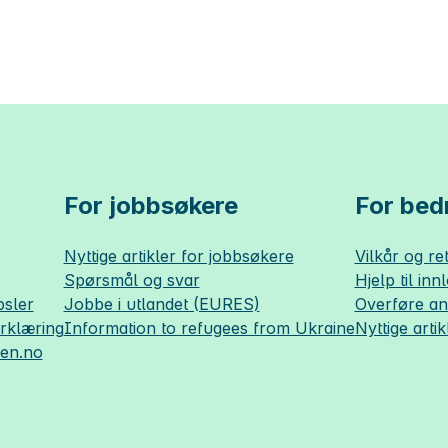
For jobbsøkere
For bedr
Nyttige artikler for jobbsøkere
Vilkår og ret
Spørsmål og svar
Hjelp til inn
sler
Jobbe i utlandet (EURES)
Overføre a
erklæring
Information to refugees from Ukraine
Nyttige artik
sen.no