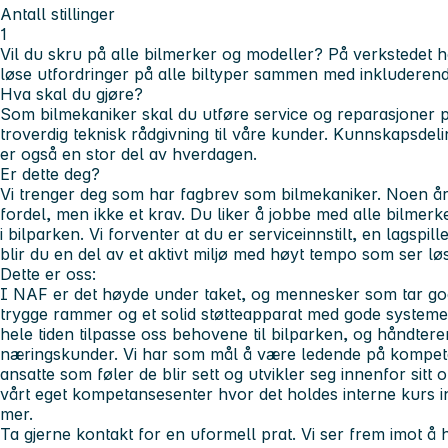
Antall stillinger
1
Vil du skru på alle bilmerker og modeller? På verkstedet ho
løse utfordringer på alle biltyper sammen med inkluderend
Hva skal du gjøre?
Som bilmekaniker skal du utføre service og reparasjoner på 
troverdig teknisk rådgivning til våre kunder. Kunnskapsde
er også en stor del av hverdagen.
Er dette deg?
Vi trenger deg som har fagbrev som bilmekaniker. Noen års
fordel, men ikke et krav. Du liker å jobbe med alle bilmerke
i bilparken. Vi forventer at du er serviceinnstilt, en lags
blir du en del av et aktivt miljø med høyt tempo som ser lø
Dette er oss:
I NAF er det høyde under taket, og mennesker som tar go
trygge rammer og et solid støtteapparat med gode systemer
hele tiden tilpasse oss behovene til bilparken, og håndtere
næringskunder. Vi har som mål å være ledende på kompeta
ansatte som føler de blir sett og utvikler seg innenfor sitt
vårt eget kompetansesenter hvor det holdes interne kurs i
mer.
Ta gjerne kontakt for en uformell prat. Vi ser frem imot å 