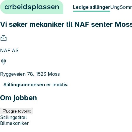
Hopp til innhold
Ledige stillinger
Ung
Somm
Vi søker mekaniker til NAF senter Mos
NAF AS
Ryggeveien 78, 1523 Moss
Stillingsannonsen er inaktiv.
Om jobben
Lagre favoritt
Stillingstittel
Bilmekaniker