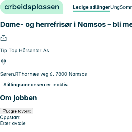
Hopp til innhold
Ledige stillinger
Ung
Somm
Dame- og herrefrisør i Namsos – bli m
Tip Top Hårsenter As
Søren.RThornæs veg 6, 7800 Namsos
Stillingsannonsen er inaktiv.
Om jobben
Lagre favoritt
Oppstart
Etter avtale