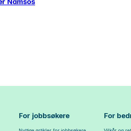
ter Namsos
For jobbsøkere
For bedr
Nyttige artikler for jobbsøkere
Vilkår og ret