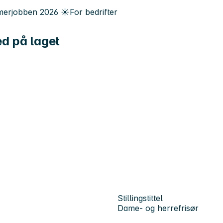
erjobben
2026
☀️
For bedrifter
ed på laget
Stillingstittel
Dame- og herrefrisør