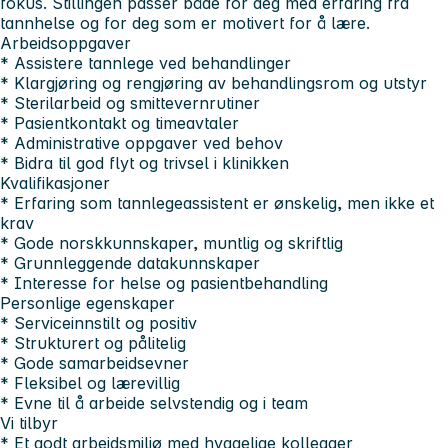
fokus. Stillingen passer både for deg med erfaring fra
tannhelse og for deg som er motivert for å lære.
Arbeidsoppgaver
* Assistere tannlege ved behandlinger
* Klargjøring og rengjøring av behandlingsrom og utstyr
* Sterilarbeid og smittevernrutiner
* Pasientkontakt og timeavtaler
* Administrative oppgaver ved behov
* Bidra til god flyt og trivsel i klinikken
Kvalifikasjoner
* Erfaring som tannlegeassistent er ønskelig, men ikke et
krav
* Gode norskkunnskaper, muntlig og skriftlig
* Grunnleggende datakunnskaper
* Interesse for helse og pasientbehandling
Personlige egenskaper
* Serviceinnstilt og positiv
* Strukturert og pålitelig
* Gode samarbeidsevner
* Fleksibel og lærevillig
* Evne til å arbeide selvstendig og i team
Vi tilbyr
* Et godt arbeidsmiljø med hyggelige kollegaer