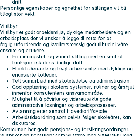
drift.
Personlige egenskaper og egnethet for stillingen vil bli
tillagt stor vekt.
Vi tilbyr
Vi tilbyr et godt arbeidsmiljø, dyktige medarbeidere og en
arbeidsplass der vi ønsker å legge til rette for et
faglig utfordrende og kvalitetsmessig godt tilbud til våre
ansatte og brukere.
En meningsfull og variert stilling med en sentral
funksjon i skolens daglige drift.
Et inkluderende og trygt arbeidsmiljø med dyktige og
engasjerte kolleger.
Tett samarbeid med skoleledelse og administrasjon.
God opplæring i skolens systemer, rutiner og årshjul
innenfor konsulentens ansvarsområde.
Mulighet til å påvirke og videreutvikle gode
administrative løsninger og arbeidsprosesser.
Avlønning etter sentral Hovedtariffavtale
Arbeidstidsordning som delvis følger skoleåret, kan
diskuteres.
Kommunen har gode pensjons- og forsikringsordninger.
Vi ønsker en konsulent som vil være med SAMMEN med