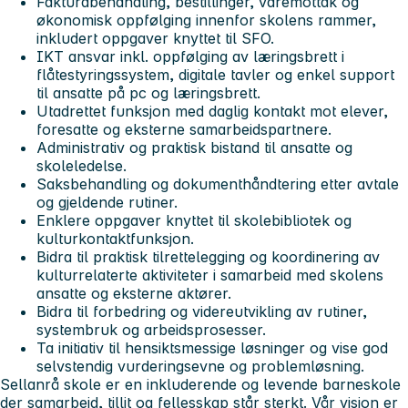
Fakturabehandling, bestillinger, varemottak og
økonomisk oppfølging innenfor skolens rammer,
inkludert oppgaver knyttet til SFO.
IKT ansvar inkl. oppfølging av læringsbrett i
flåtestyringssystem, digitale tavler og enkel support
til ansatte på pc og læringsbrett.
Utadrettet funksjon med daglig kontakt mot elever,
foresatte og eksterne samarbeidspartnere.
Administrativ og praktisk bistand til ansatte og
skoleledelse.
Saksbehandling og dokumenthåndtering etter avtale
og gjeldende rutiner.
Enklere oppgaver knyttet til skolebibliotek og
kulturkontaktfunksjon.
Bidra til praktisk tilrettelegging og koordinering av
kulturrelaterte aktiviteter i samarbeid med skolens
ansatte og eksterne aktører.
Bidra til forbedring og videreutvikling av rutiner,
systembruk og arbeidsprosesser.
Ta initiativ til hensiktsmessige løsninger og vise god
selvstendig vurderingsevne og problemløsning.
Sellanrå skole er en inkluderende og levende barneskole
der samarbeid, tillit og fellesskap står sterkt. Vår visjon er