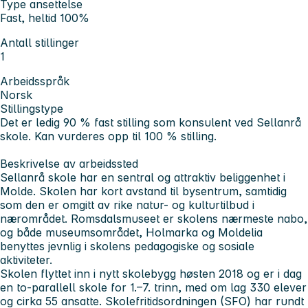
Type ansettelse
Fast, heltid 100%
Antall stillinger
1
Arbeidsspråk
Norsk
Stillingstype
Det er ledig 90 % fast stilling som konsulent ved Sellanrå
skole. Kan vurderes opp til 100 % stilling.
Beskrivelse av arbeidssted
Sellanrå skole har en sentral og attraktiv beliggenhet i
Molde. Skolen har kort avstand til bysentrum, samtidig
som den er omgitt av rike natur- og kulturtilbud i
nærområdet. Romsdalsmuseet er skolens nærmeste nabo,
og både museumsområdet, Holmarka og Moldelia
benyttes jevnlig i skolens pedagogiske og sosiale
aktiviteter.
Skolen flyttet inn i nytt skolebygg høsten 2018 og er i dag
en to-parallell skole for 1.–7. trinn, med om lag 330 elever
og cirka 55 ansatte. Skolefritidsordningen (SFO) har rundt