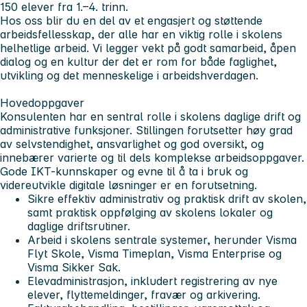
150 elever fra 1.–4. trinn.
Hos oss blir du en del av et engasjert og støttende
arbeidsfellesskap, der alle har en viktig rolle i skolens
helhetlige arbeid. Vi legger vekt på godt samarbeid, åpen
dialog og en kultur der det er rom for både faglighet,
utvikling og det menneskelige i arbeidshverdagen.
Hovedoppgaver
Konsulenten har en sentral rolle i skolens daglige drift og
administrative funksjoner. Stillingen forutsetter høy grad
av selvstendighet, ansvarlighet og god oversikt, og
innebærer varierte og til dels komplekse arbeidsoppgaver.
Gode IKT-kunnskaper og evne til å ta i bruk og
videreutvikle digitale løsninger er en forutsetning.
Sikre effektiv administrativ og praktisk drift av skolen,
samt praktisk oppfølging av skolens lokaler og
daglige driftsrutiner.
Arbeid i skolens sentrale systemer, herunder Visma
Flyt Skole, Visma Timeplan, Visma Enterprise og
Visma Sikker Sak.
Elevadministrasjon, inkludert registrering av nye
elever, flyttemeldinger, fravær og arkivering.