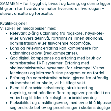
SAMMEN – for trygghet, trivsel og læring, og denne ligger
til grunn for hvordan vi møter hverandre i hverdagen –
elever, ansatte og foresatte.
Kvalifikasjoner
Vi søker en medarbeider med:
Relevant 2-årig utdanning fra fagskole, høyskole-
eller universitetsnivå, fortrinnsvis innen økonomi,
administrasjon eller tilsvarende fagområde.
Lang og relevant erfaring kan kompensere for
utdanningskravet (realkompetanse).
God digital kompetanse og erfaring med bruk av
administrative IKT-systemer. Erfaring med
skoleadministrative systemer (for eksempel Visma-
løsninger) og Microsoft sine program er en fordel.
Erfaring fra administrativt arbeid, gjerne fra offentlig
virksomhet eller skole, vil bli tillagt vekt.
Evne til å arbeide selvstendig, strukturert og
nøyaktig, samt håndtere flere oppgaver parallelt i en
variert og til tider uforutsigbar arbeidshverdag.
Fleksibilitet og omstillingsevne, med evne til å tilpasse
seg endrede behov og prioriteringer i skolens daglige