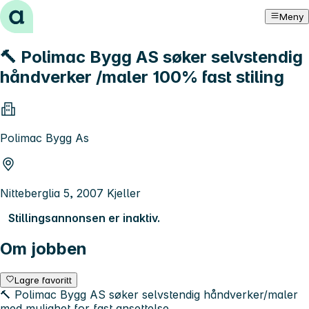
Hopp til innhold
Meny
🔨 Polimac Bygg AS søker selvstendig
håndverker /maler 100% fast stiling
Polimac Bygg As
Nitteberglia 5, 2007 Kjeller
Stillingsannonsen er inaktiv.
Om jobben
Lagre favoritt
🔨 Polimac Bygg AS søker selvstendig håndverker/maler
med mulighet for fast ansettelse