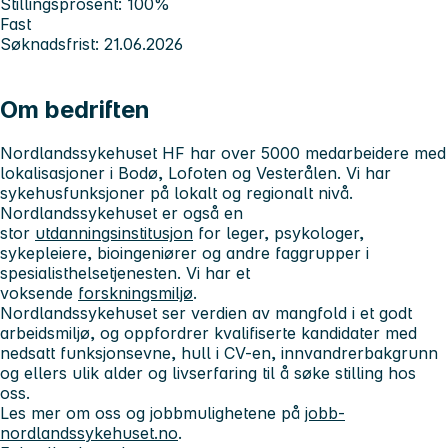
Stillingsprosent: 100%
Fast
Søknadsfrist: 21.06.2026
Om bedriften
Nordlandssykehuset HF har over 5000 medarbeidere med
lokalisasjoner i Bodø, Lofoten og Vesterålen. Vi har
sykehusfunksjoner på lokalt og regionalt nivå.
Nordlandssykehuset er også en
stor
utdanningsinstitusjon
for leger, psykologer,
sykepleiere, bioingeniører og andre faggrupper i
spesialisthelsetjenesten. Vi har et
voksende
forskningsmiljø
.
Nordlandssykehuset ser verdien av mangfold i et godt
arbeidsmiljø, og oppfordrer kvalifiserte kandidater med
nedsatt funksjonsevne, hull i CV-en, innvandrerbakgrunn
og ellers ulik alder og livserfaring til å søke stilling hos
oss.
Les mer om oss og jobbmulighetene på
jobb-
nordlandssykehuset.no
.