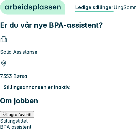
Hopp til innhold
Ledige stillinger
Ung
Somm
Er du vår nye BPA-assistent?
Solid Assistanse
7353 Børsa
Stillingsannonsen er inaktiv.
Om jobben
Lagre favoritt
Stillingstittel
BPA assistent