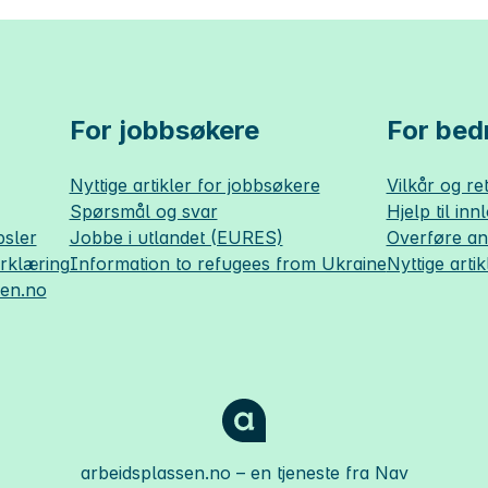
For jobbsøkere
For bedr
Nyttige artikler for jobbsøkere
Vilkår og ret
Spørsmål og svar
Hjelp til inn
sler
Jobbe i utlandet (EURES)
Overføre a
erklæring
Information to refugees from Ukraine
Nyttige artik
sen.no
arbeidsplassen.no
– en tjeneste fra Nav