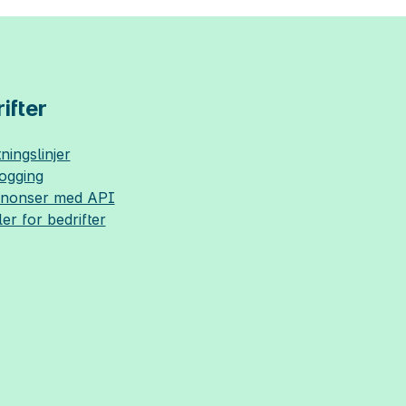
ifter
ningslinjer
logging
nnonser med API
ler for bedrifter