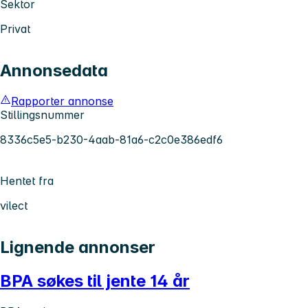
Sektor
Privat
Annonsedata
Rapporter annonse
Stillingsnummer
8336c5e5-b230-4aab-81a6-c2c0e386edf6
Hentet fra
vilect
Lignende annonser
BPA søkes til jente 14 år