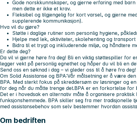
Gode norskkunnskaper, og gjerne erfaring med barn 
men dette er ikke et krav.
Fleksibel og tilgjengelig for kort varsel, og gjerne me
supplerende kommunikasjon).
Hva vil du gjøre?
Støtte i daglige rutiner som personlig hygiene, påkled
Hjelpe med lek, aktiviteter, skolehenting og transport til
Bidra til et trygt og inkluderende miljø, og håndtere m
Er dette deg?
Da vil vi gjerne høre fra deg! Bli en viktig støttespiller for e
legger vekt på personlig egnethet og håper du vil bli en del
Send oss en søknad i dag – vi gleder oss til å høre fra deg!
Om Solid Assistanse og BPA:
Vår målsetning er å være den
BPA. Med sterkt fokus på skreddersøm av løsninger og en us
for deg når du måtte trenge det.
BPA er en forkortelse for 
Det er i hovedsak en alternativ måte å organisere praktisk 
funksjonshemmede. BPA skiller seg fra mer tradisjonelle tj
med assistansebehov som selv bestemmer hvordan assista
Om bedriften