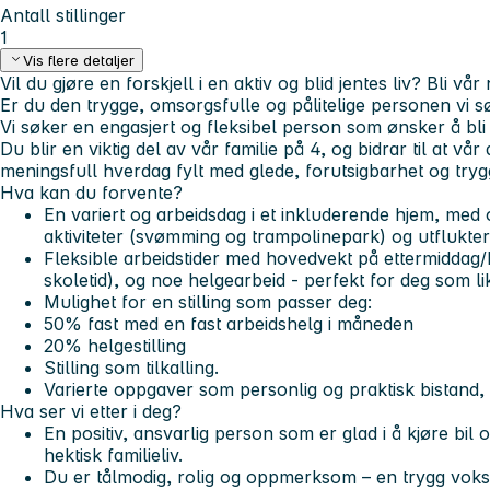
Antall stillinger
1
Vis flere detaljer
Vil du gjøre en forskjell i en aktiv og blid jentes liv? Bli vå
Er du den trygge, omsorgsfulle og pålitelige personen vi s
Vi søker en engasjert og fleksibel person som ønsker å bli as
Du blir en viktig del av vår familie på 4, og bidrar til at vår
meningsfull hverdag fylt med glede, forutsigbarhet og trygg
Hva kan du forvente?
En variert og arbeidsdag i et inkluderende hjem, me
aktiviteter (svømming og trampolinepark) og utflukter
Fleksible arbeidstider med hovedvekt på ettermiddag/k
skoletid), og noe helgearbeid - perfekt for deg som li
Mulighet for en stilling som passer deg:
50% fast med en fast arbeidshelg i måneden
20% helgestilling
Stilling som tilkalling.
Varierte oppgaver som personlig og praktisk bistand, b
Hva ser vi etter i deg?
En positiv, ansvarlig person som er glad i å kjøre bil og t
hektisk familieliv.
Du er tålmodig, rolig og oppmerksom – en trygg voks