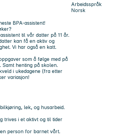
Arbeidsspråk
Norsk
r neste BPA-assistent!
øker?
sistent til vår datter på 11 år.
 datter kan få en aktiv og
het. Vi har også en katt.
d oppgaver som å følge med på
. Samt henting på skolen.
veld i ukedagene (fra etter
ker variasjon!
ilkjøring, lek, og husarbeid.
rives i et aktivt og til tider
en person for barnet vårt.