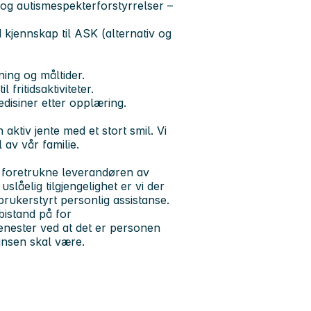
og autismespekterforstyrrelser –
d kjennskap til ASK (alternativ og
ning og måltider.
 fritidsaktiviteter.
edisiner etter opplæring.
n aktiv jente med et stort smil. Vi
 av vår familie.
 foretrukne leverandøren av
låelig tilgjengelighet er vi der
brukerstyrt personlig assistanse.
bistand på for
enester ved at det er personen
nsen skal være.