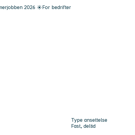
erjobben
2026
☀️
For bedrifter
Type ansettelse
Fast, deltid