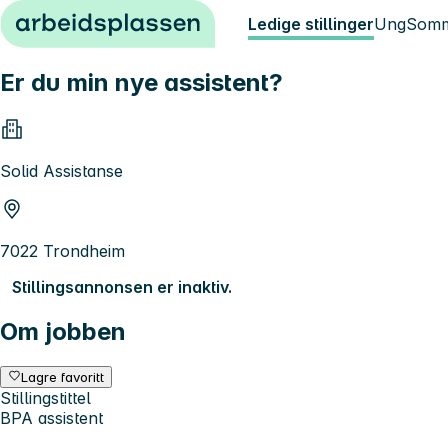
Hopp til innhold
Ledige stillinger
Ung
Somm
Er du min nye assistent?
Solid Assistanse
7022 Trondheim
Stillingsannonsen er inaktiv.
Om jobben
Lagre favoritt
Stillingstittel
BPA assistent