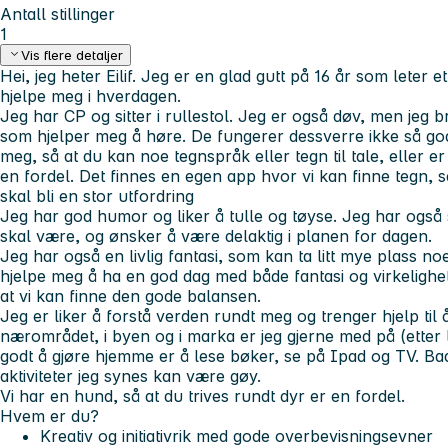
Antall stillinger
1
Vis flere detaljer
Hei, jeg heter Eilif. Jeg er en glad gutt på 16 år som leter 
hjelpe meg i hverdagen.
Jeg har CP og sitter i rullestol. Jeg er også døv, men jeg 
som hjelper meg å høre. De fungerer dessverre ikke så god
meg, så at du kan noe tegnspråk eller tegn til tale, eller er i
en fordel. Det finnes en egen app hvor vi kan finne tegn, s
skal bli en stor utfordring
Jeg har god humor og liker å tulle og tøyse. Jeg har ogs
skal være, og ønsker å være delaktig i planen for dagen.
Jeg har også en livlig fantasi, som kan ta litt mye plass 
hjelpe meg å ha en god dag med både fantasi og virkeligh
at vi kan finne den gode balansen.
Jeg er liker å forstå verden rundt meg og trenger hjelp til 
nærområdet, i byen og i marka er jeg gjerne med på (etter li
godt å gjøre hjemme er å lese bøker, se på Ipad og TV. Bad
aktiviteter jeg synes kan være gøy.
Vi har en hund, så at du trives rundt dyr er en fordel.
Hvem er du?
Kreativ og initiativrik med gode overbevisningsevner