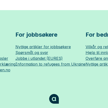
For jobbsøkere
For bedr
Nyttige artikler for jobbsøkere
Vilkår og ret
Spørsmål og svar
Hjelp til inn
sler
Jobbe i utlandet (EURES)
Overføre a
erklæring
Information to refugees from Ukraine
Nyttige artik
sen.no