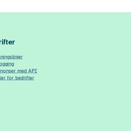
ifter
ningslinjer
logging
nnonser med API
ler for bedrifter