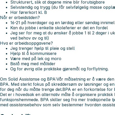
Strukturert, slik at dagene mine blir forutsigbare
Selvstendig og trygg (du får selvfølgelig masse opplæ
Har førerkort kl. B
Når er arbeidstiden?
16-21 på hverdager og en lørdag eller søndag innimell
Kan du jobbe i enkelte skoleferier er det en fordel
Jeg ser for meg at du ønsker å jobbe 1 til 2 dager i u
ved behov av og til)
Hva er arbeidsoppgavene?
Jeg trenger hjelp til pleie og stell
Hjelp til å kommunisere
Være med på lek og moro
Bistå meg med måltider
Og for øvrig alle praktiske gjøremål og forflytning.
Om Solid Assistanse og BPA:
Vår målsetning er å være den
BPA. Med sterkt fokus på skreddersøm av løsninger og en us
for deg når du måtte trenge det.
BPA er en forkortelse for 
Det er i hovedsak en alternativ måte å organisere praktisk 
funksjonshemmede. BPA skiller seg fra mer tradisjonelle tj
med assistansebehov som selv bestemmer hvordan assista