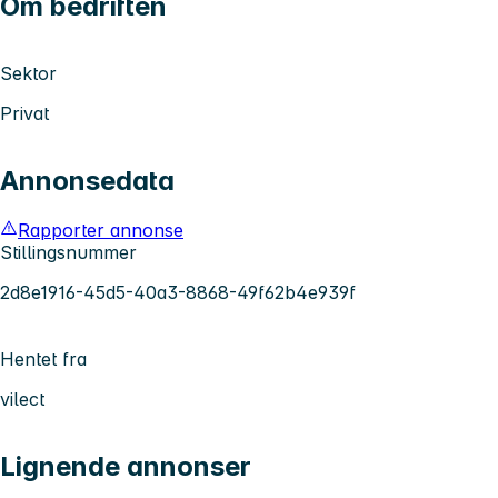
Om bedriften
Sektor
Privat
Annonsedata
Rapporter annonse
Stillingsnummer
2d8e1916-45d5-40a3-8868-49f62b4e939f
Hentet fra
vilect
Lignende annonser