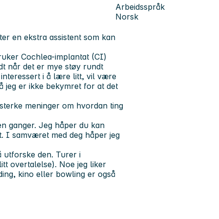
Arbeidsspråk
Norsk
etter en ekstra assistent som kan
bruker Cochlea-implantat (CI)
t når det er mye støy rundt
nteressert i å lære litt, vil være
å jeg er ikke bekymret for at det
å sterke meninger om hvordan ting
noen ganger. Jeg håper du kan
et. I samværet med deg håper jeg
å utforske den. Turer i
tt overtalelse). Noe jeg liker
ing, kino eller bowling er også