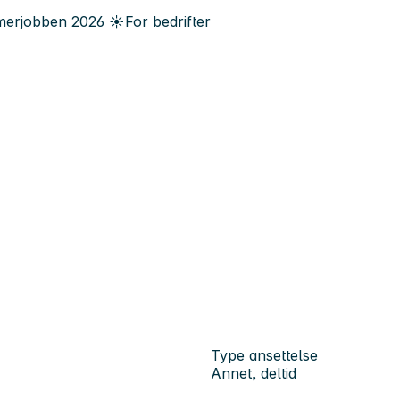
erjobben
2026
☀️
For bedrifter
Type ansettelse
Annet, deltid