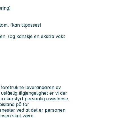
ring)
om. (kan tilpasses)
ken. (og kanskje en ekstra vakt
 foretrukne leverandøren av
låelig tilgjengelighet er vi der
brukerstyrt personlig assistanse.
bistand på for
enester ved at det er personen
nsen skal være.