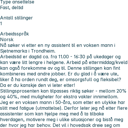
Type ansettelse
Fast, deltid
Antall stillinger
1
Arbeidsspråk
Norsk
Nå søker vi etter en ny assistent til en voksen mann i
Sjetnemarka i Trondheim.
Arbeidstid er dagtid ca. fra 11.00 - 16:30 på ukedager og
kan være litt lengre i helgene. Arbeid på ettermiddag/kveld
kan også forekomme av og til. Denne stillingen kan fint
kombineres med andre jobber. Er du glad i å være ute,
liker å ha orden rundt deg, er omsorgsfull og fleksibel?
Da er du kanskje den vi leter etter!
Stillingsprosenten kan tilpasses riktig søker - mellom 20%
og 40%, med muligheter for ekstra vakter innimellom.
Jeg er en voksen mann i 50-åra, som etter en ulykke har
slitt med fatigue (utmattelse). Derfor leter jeg nå etter flere
assistenter som kan hjelpe meg med å ta tilbake
hverdagen, motivere meg i ulike situasjoner og bistå meg
der hvor jeg har behov. Det vil i hovedsak dreie seg om