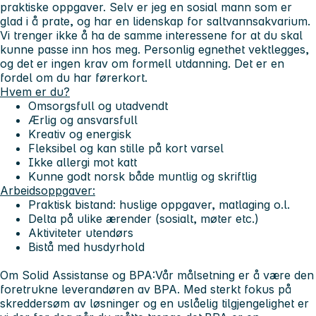
praktiske oppgaver. Selv er jeg en sosial mann som er
glad i å prate, og har en lidenskap for saltvannsakvarium.
Vi trenger ikke å ha de samme interessene for at du skal
kunne passe inn hos meg. Personlig egnethet vektlegges,
og det er ingen krav om formell utdanning. Det er en
fordel om du har førerkort.
Hvem er du?
Omsorgsfull og utadvendt
Ærlig og ansvarsfull
Kreativ og energisk
Fleksibel og kan stille på kort varsel
Ikke allergi mot katt
Kunne godt norsk både muntlig og skriftlig
Arbeidsoppgaver:
Praktisk bistand: huslige oppgaver, matlaging o.l.
Delta på ulike ærender (sosialt, møter etc.)
Aktiviteter utendørs
Bistå med husdyrhold
Om Solid Assistanse og BPA:
Vår målsetning er å være den
foretrukne leverandøren av BPA. Med sterkt fokus på
skreddersøm av løsninger og en uslåelig tilgjengelighet er