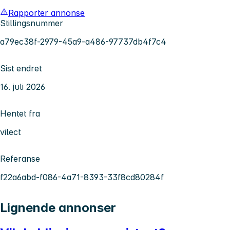
Rapporter annonse
Stillingsnummer
a79ec38f-2979-45a9-a486-97737db4f7c4
Sist endret
16. juli 2026
Hentet fra
vilect
Referanse
f22a6abd-f086-4a71-8393-33f8cd80284f
Lignende annonser