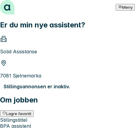
Hopp til innhold
Meny
Er du min nye assistent?
Solid Assistanse
7081 Sjetnemarka
Stillingsannonsen er inaktiv.
Om jobben
Lagre favoritt
Stillingstittel
BPA assistent