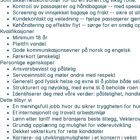
Som sikkerhetskontrollør får du en variert og viktig rolle:
Kontroll av passasjerer og håndbagasje
-- med spesial
Screening av innsjekket bagasje og frakt
-- sikre at al
Kundekontakt og veiledning
-- hjelpe passasjerer gj
Køhåndtering og effektiv flyt
-- sørge for en smidig op
Kvalifikasjoner
Minimum 18 år
Plettfri vandel
Gode kommunikasjonsevner på norsk og engelsk
Førerkort (ønskelig)
Personlige egenskaper
Ansvarsbevisst og pålitelig
Serviceinnstilt og møter andre med respekt
Generell god fysisk helse og evne til å jobbe både sel
Strukturert og nøyaktig, med evne til å beholde roen i
Identifiserer deg med våre verdier:
pålitelighet, hand
Dette tilbyr vi
En meningsfull jobb hvor du sikrer tryggheten for h
Et internasjonalt og travelt arbeidsmiljø
Lønn etter tariff med bransjens beste tillegg, Vekte
Grundig opplæring og mulighet for videreutvikling
Dekket vekterkurs for rette kandidater
Karriere- og utviklingsmuligheter i et konsern i vekst