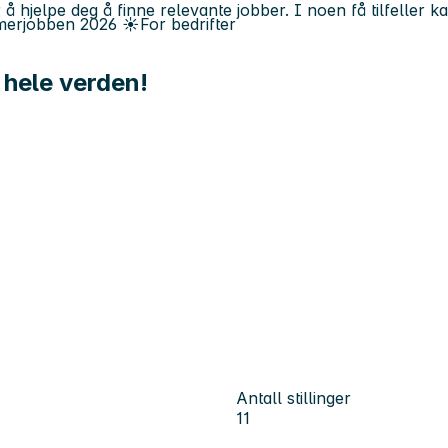
 å hjelpe deg å finne relevante jobber. I noen få tilfeller 
erjobben
2026
☀️
For bedrifter
a hele verden!
Antall stillinger
11