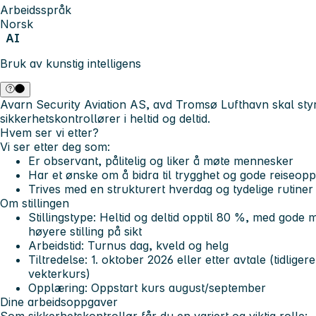
Arbeidsspråk
Norsk
AI
Bruk av kunstig intelligens
Avarn Security Aviation AS, avd Tromsø Lufthavn skal styr
sikkerhetskontrollører
i heltid og deltid.
Hvem ser vi etter?
Vi ser etter deg som:
Er observant, pålitelig og liker å møte mennesker
Har et ønske om å bidra til trygghet og gode reiseopp
Trives med en strukturert hverdag og tydelige rutiner
Om stillingen
Stillingstype:
Heltid og deltid opptil 80 %, med gode 
høyere stilling på sikt
Arbeidstid:
Turnus dag, kveld og helg
Tiltredelse:
1. oktober 2026 eller etter avtale (tidliger
vekterkurs)
Opplæring:
Oppstart kurs august/september
Dine arbeidsoppgaver