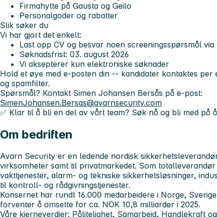
Firmahytte på Gausta og Geilo
Personalgoder og rabatter
Slik søker du
Vi har gjort det enkelt:
Last opp CV og besvar noen screeningsspørsmål via 
Søknadsfrist:
03. august 2026
Vi aksepterer kun elektroniske søknader
Hold et øye med e-posten din -- kandidater kontaktes per 
og spamfilter.
Spørsmål?
Kontakt Simen Johansen Bersås på e-post:
SimenJohansen.Bersas@avarnsecurity.com
✅
Klar til å bli en del av vårt team? Søk nå og bli med på 
Om bedriften
Avarn Security er en ledende nordisk sikkerhetsleverandør t
virksomheter samt til privatmarkedet. Som totalleverandør
vakttjenester, alarm- og tekniske sikkerhetsløsninger, ind
til kontroll- og rådgivningstjenester.
Konsernet har rundt 16.000 medarbeidere i Norge, Sverig
forventer å omsette for ca. NOK 10,8 milliarder i 2025.
Våre kjerneverdier; Pålitelighet, Samarbeid, Handlekraft og