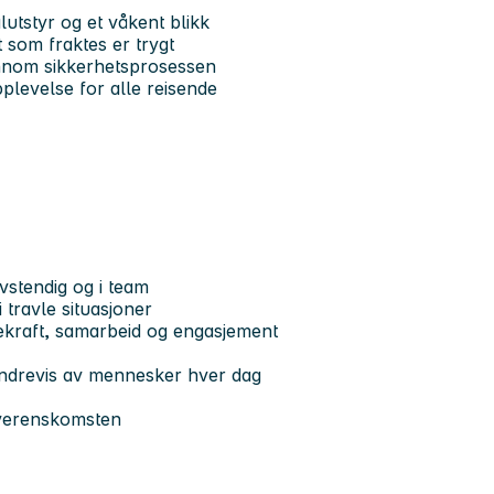
utstyr og et våkent blikk
t som fraktes er trygt
ennom sikkerhetsprosessen
plevelse for alle reisende
vstendig og i team
 travle situasjoner
lekraft, samarbeid og engasjement
undrevis av mennesker hver dag
roverenskomsten