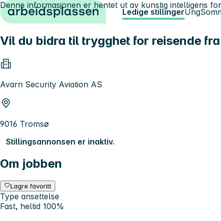
Denne informasjonen er hentet ut av kunstig intelligens for
Hopp til innhold
Ledige stillinger
Ung
Somm
Vil du bidra til trygghet for reisende fr
Avarn Security Aviation AS
9016 Tromsø
Stillingsannonsen er inaktiv.
Om jobben
Lagre favoritt
Type ansettelse
Fast, heltid 100%