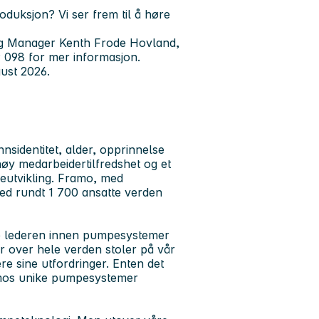
oduksjon? Vi ser frem til å høre
g Manager Kenth Frode Hovland,
 098 for mer informasjon.
ust 2026.
nnsidentitet, alder, opprinnelse
høy medarbeidertilfredshet og et
reutvikling. Framo, med
ed rundt 1 700 ansatte verden
e lederen innen pumpesystemer
er over hele verden stoler på vår
e sine utfordringer. Enten det
ramos unike pumpesystemer