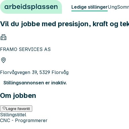
Hopp til innhold
Ledige stillinger
Ung
Somm
Vil du jobbe med presisjon, kraft og t
FRAMO SERVICES AS
Florvågvegen 39, 5329 Florvåg
Stillingsannonsen er inaktiv.
Om jobben
Lagre favoritt
Stillingstittel
CNC - Programmerer