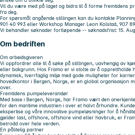
ønske om å utvikle seg.
Vil du være med på laget og bidra til å forme fremtidens pr
fra deg.
For spørsmål angående stillingen
kan du kontakte Plannin
901 40 993 eller Workshop Manager Leon Kolstad, 907 89
Vi behandler søknader fortløpende -- søknadsfrist:
15. Aug
Om bedriften
Om arbeidsgiveren
Vi oppfordrer alle til å søke på stillingen, uavhengig av kjø
eller bakgrunn. Hos Framo er vi stolte av å opprettholde 
dynamisk, tverrfaglig miljø med gode muligheter for karrie
hovedkontor i Bergen, Norge, er en global organisasjon m
over.
Fremtidens pumpeleverandør
Med base i Bergen, Norge, har Framo vært den anerkjent
for den maritime industrien i over et halvt århundre. Kund
ekspertise og våre innovative pumpeløsninger for å håndter
gjelder last, offshore, offshore vind eller havbruk, er F
betrodd over hele verden.
En pålitelig partner