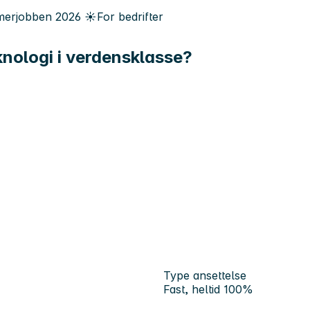
erjobben
2026
☀️
For bedrifter
eknologi i verdensklasse?
Type ansettelse
Fast, heltid 100%