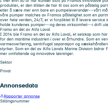
I mer enn 50 år har kunder stolt på Framos innovative p
produkter, er den tilliten de har til oss som en pålitelig par
etter å være mer enn bare en pumpeleverandør---vårt mål er
våre pumper matches av Framos pålitelighet som en partner
over hele verden, 24/7, er vi forpliktet til å levere service i
holde kundenes pumper---og deres virksomhet---i drift ute
Framo en del av Alfa Laval
I 2014 ble Framo en del av Alfa Laval, et selskap som har
for den maritime industrien i over et århundre. Som en ve
varmeoverføring, sentrifugal separasjon og væskehåndterin
styrker. Som en del av Alfa Lavals Marine Division bidrar
mer omfattende og innovative løsninger.
Sektor
Privat
Annonsedata
Rapporter annonse
Stillingsnummer