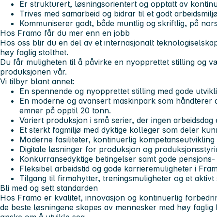
Er strukturert, løsningsorientert og opptatt av kontinu
Trives med samarbeid og bidrar til et godt arbeidsmiljø
Kommuniserer godt, både muntlig og skriftlig, på nor
Hos Framo får du mer enn en jobb
Hos oss blir du en del av et internasjonalt teknologiselsk
høy faglig stolthet.
Du får muligheten til å påvirke en nyopprettet stilling og 
produksjonen vår.
Vi tilbyr blant annet:
En spennende og nyopprettet stilling med gode utvikl
En moderne og avansert maskinpark som håndterer al
emner på opptil 20 tonn.
Variert produksjon i små serier, der ingen arbeidsdag e
Et sterkt fagmiljø med dyktige kolleger som deler kun
Moderne fasiliteter, kontinuerlig kompetanseutvikling 
Digitale løsninger for produksjon og produksjonsstyri
Konkurransedyktige betingelser samt gode pensjons- 
Fleksibel arbeidstid og gode karrieremuligheter i Fra
Tilgang til firmahytter, treningsmuligheter og et aktivt s
Bli med og sett standarden
Hos Framo er kvalitet, innovasjon og kontinuerlig forbedri
de beste løsningene skapes av mennesker med høy faglig 