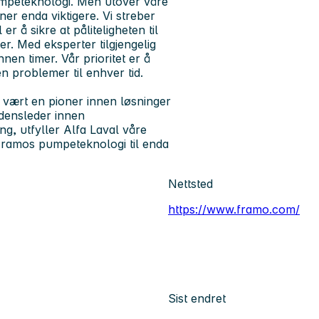
umpeteknologi. Men utover våre
tner enda viktigere. Vi streber
 å sikre at påliteligheten til
. Med eksperter tilgjengelig
nnen timer. Vår prioritet er å
n problemer til enhver tid.
 vært en pioner innen løsninger
rdensleder innen
g, utfyller Alfa Laval våre
 Framos pumpeteknologi til enda
Nettsted
https://www.framo.com/
Sist endret