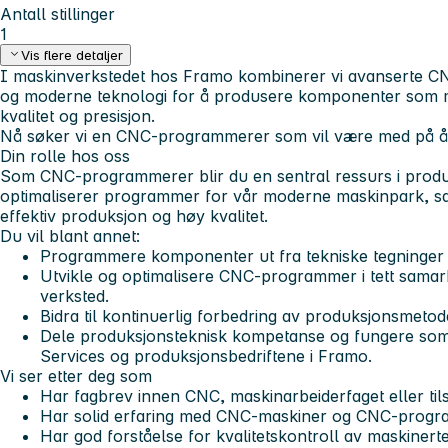
Antall stillinger
1
Vis flere detaljer
I maskinverkstedet hos Framo kombinerer vi avanserte 
og moderne teknologi for å produsere komponenter som mø
kvalitet og presisjon.
Nå søker vi en CNC-programmerer som vil være med på å u
Din rolle hos oss
Som CNC-programmerer blir du en sentral ressurs i produ
optimaliserer programmer for vår moderne maskinpark, samt
effektiv produksjon og høy kvalitet.
Du vil blant annet:
Programmere komponenter ut fra tekniske tegninger o
Utvikle og optimalisere CNC-programmer i tett samar
verksted.
Bidra til kontinuerlig forbedring av produksjonsmeto
Dele produksjonsteknisk kompetanse og fungere so
Services og produksjonsbedriftene i Framo.
Vi ser etter deg som
Har fagbrev innen CNC, maskinarbeiderfaget eller til
Har solid erfaring med CNC-maskiner og CNC-progr
Har god forståelse for kvalitetskontroll av maskiner