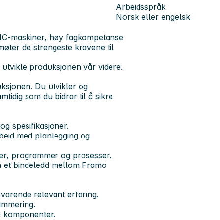
Arbeidsspråk
Norsk eller engelsk
CNC-maskiner, høy fagkompetanse
ter de strengeste kravene til
tvikle produksjonen vår videre.
ksjonen. Du utvikler og
idig som du bidrar til å sikre
g spesifikasjoner.
beid med planlegging og
der, programmer og prosesser.
m et bindeledd mellom Framo
svarende relevant erfaring.
ammering.
te komponenter.