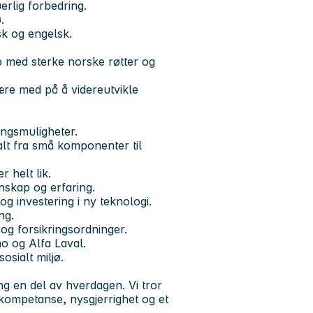
erlig forbedring.
.
sk og engelsk.
ap med sterke norske røtter og
være med på å videreutvikle
ingsmuligheter.
t fra små komponenter til
r helt lik.
nskap og erfaring.
og investering i ny teknologi.
ng.
og forsikringsordninger.
mo og Alfa Laval.
osialt miljø.
ng en del av hverdagen. Vi tror
kompetanse, nysgjerrighet og et