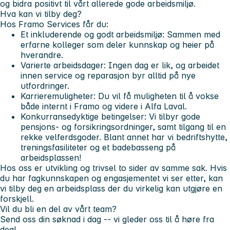
og bidra positivt til vårt allerede gode arbeidsmiljø.
Hva kan vi tilby deg?
Hos Framo Services får du:
Et inkluderende og godt arbeidsmiljø:
Sammen med
erfarne kolleger som deler kunnskap og heier på
hverandre.
Varierte arbeidsdager:
Ingen dag er lik, og arbeidet
innen service og reparasjon byr alltid på nye
utfordringer.
Karrieremuligheter:
Du vil få muligheten til å vokse
både internt i Framo og videre i Alfa Laval.
Konkurransedyktige betingelser:
Vi tilbyr gode
pensjons- og forsikringsordninger, samt tilgang til en
rekke velferdsgoder. Blant annet har vi bedriftshytte,
treningsfasiliteter og et badebasseng på
arbeidsplassen!
Hos oss er utvikling og trivsel to sider av samme sak. Hvis
du har fagkunnskapen og engasjementet vi ser etter, kan
vi tilby deg en arbeidsplass der du virkelig kan utgjøre en
forskjell.
Vil du bli en del av vårt team?
Send oss din søknad i dag -- vi gleder oss til å høre fra
deg!