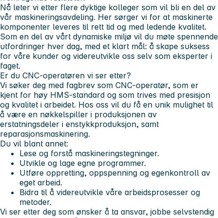
Nå leter vi etter flere dyktige kolleger som vil bli en del av
vår maskineringsavdeling. Her sørger vi for at maskinerte
komponenter leveres til rett tid og med ledende kvalitet.
Som en del av vårt dynamiske miljø vil du møte spennende
utfordringer hver dag, med et klart mål: å skape suksess
for våre kunder og videreutvikle oss selv som eksperter i
faget.
Er du CNC-operatøren vi ser etter?
Vi søker deg med fagbrev som CNC-operatør, som er
kjent for høy HMS-standard og som trives med presisjon
og kvalitet i arbeidet. Hos oss vil du få en unik mulighet til
å være en nøkkelspiller i produksjonen av
erstatningsdeler i enstykkproduksjon, samt
reparasjonsmaskinering.
Du vil blant annet:
Lese og forstå maskineringstegninger.
Utvikle og lage egne programmer.
Utføre oppretting, oppspenning og egenkontroll av
eget arbeid.
Bidra til å videreutvikle våre arbeidsprosesser og
metoder.
Vi ser etter deg som ønsker å ta ansvar, jobbe selvstendig