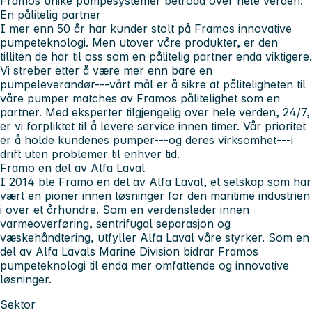
Framos unike pumpesystemer betrodd over hele verden.
En pålitelig partner
I mer enn 50 år har kunder stolt på Framos innovative
pumpeteknologi. Men utover våre produkter, er den
tilliten de har til oss som en pålitelig partner enda viktigere.
Vi streber etter å være mer enn bare en
pumpeleverandør---vårt mål er å sikre at påliteligheten til
våre pumper matches av Framos pålitelighet som en
partner. Med eksperter tilgjengelig over hele verden, 24/7,
er vi forpliktet til å levere service innen timer. Vår prioritet
er å holde kundenes pumper---og deres virksomhet---i
drift uten problemer til enhver tid.
Framo en del av Alfa Laval
I 2014 ble Framo en del av Alfa Laval, et selskap som har
vært en pioner innen løsninger for den maritime industrien
i over et århundre. Som en verdensleder innen
varmeoverføring, sentrifugal separasjon og
væskehåndtering, utfyller Alfa Laval våre styrker. Som en
del av Alfa Lavals Marine Division bidrar Framos
pumpeteknologi til enda mer omfattende og innovative
løsninger.
Sektor