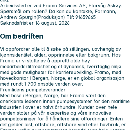
Arbeidssted er ved Framo Services AS, Florvåg Askøy.
Spørsmål om rollen? Da kan du kontakte, Formann,
Andrew Spurgin(Produksjon) Tlf: 91659665
Søknadsfrist er 16 august, 2026
Om bedriften
Vi oppfordrer alle til å søke på stillingen, uavhengig av
kjønnsidentitet, alder, opprinnelse eller bakgrunn. Hos
Framo er vi stolte av å opprettholde høy
medarbeidertilfredshet og et dynamisk, tverrfaglig miljø
med gode muligheter for karriereutvikling. Framo, med
hovedkontor i Bergen, Norge, er en global organisasjon
med rundt 1 700 ansatte verden over.
Fremtidens pumpeleverandør
Med base i Bergen, Norge, har Framo vært den
anerkjente lederen innen pumpesystemer for den maritime
industrien i over et halvt århundre. Kunder over hele
verden stoler på vår ekspertise og våre innovative
pumpeløsninger for å håndtere sine utfordringer. Enten
det gjelder last, offshore, offshore vind eller havbruk, er