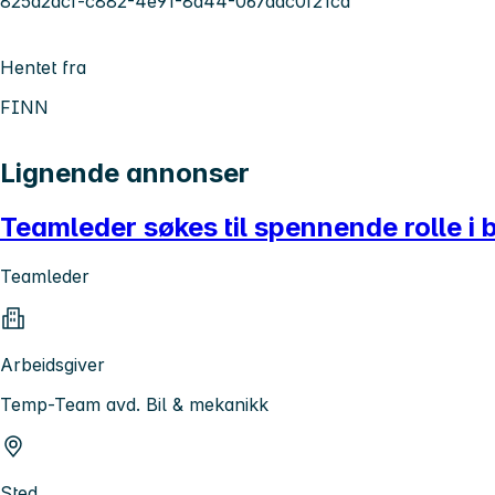
825d2acf-c882-4e91-8d44-067dac0f21cd
Hentet fra
FINN
Lignende annonser
Teamleder søkes til spennende rolle i 
Teamleder
Arbeidsgiver
Temp-Team avd. Bil & mekanikk
Sted