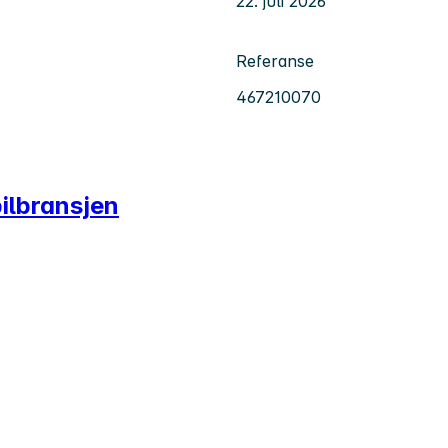
22. juli 2026
Referanse
467210070
bilbransjen