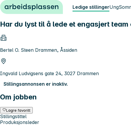
Hopp til innhold
Ledige stillinger
Ung
Somm
Har du lyst til å lede et engasjert te
Bertel O. Steen Drammen, Åssiden
Ingvald Ludvigsens gate 24, 3027 Drammen
Stillingsannonsen er inaktiv.
Om jobben
Lagre favoritt
Stillingstittel
Produksjonsleder