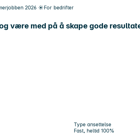
erjobben
2026
☀️
For bedrifter
am og være med på å skape gode resultat
Type ansettelse
Fast, heltid 100%