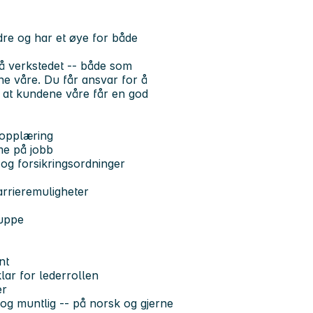
dre og har et øye for både
på verkstedet -- både som
ne våre. Du får ansvar for å
 at kundene våre får en god
 opplæring
mme på jobb
og forsikringsordninger
arrieremuligheter
ruppe
nt
lar for lederrollen
er
g og muntlig -- på norsk og gjerne