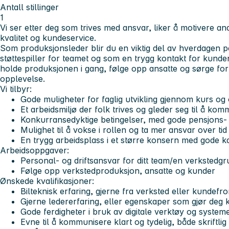
Antall stillinger
1
Vi ser etter deg som trives med ansvar, liker å motivere an
kvalitet og kundeservice.
Som produksjonsleder blir du en viktig del av hverdagen 
støttespiller for teamet og som en trygg kontakt for kunde
holde produksjonen i gang, følge opp ansatte og sørge for
opplevelse.
Vi tilbyr:
Gode muligheter for faglig utvikling gjennom kurs og
Et arbeidsmiljø der folk trives og gleder seg til å ko
Konkurransedyktige betingelser, med gode pensjons- 
Mulighet til å vokse i rollen og ta mer ansvar over tid
En trygg arbeidsplass i et større konsern med gode k
Arbeidsoppgaver:
Personal- og driftsansvar for ditt team/en verkstedg
Følge opp verkstedproduksjon, ansatte og kunder
Ønskede kvalifikasjoner:
Bilteknisk erfaring, gjerne fra verksted eller kundefro
Gjerne ledererfaring, eller egenskaper som gjør deg k
Gode ferdigheter i bruk av digitale verktøy og system
Evne til å kommunisere klart og tydelig, både skriftli