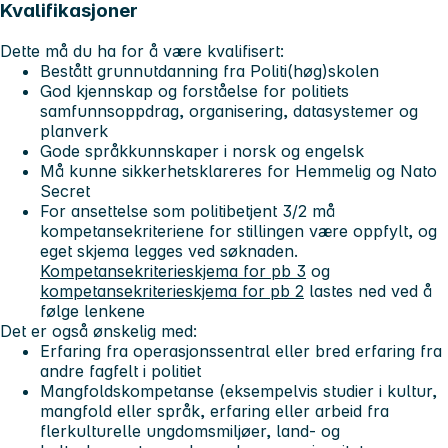
Kvalifikasjoner
Dette må du ha for å være kvalifisert:
Bestått grunnutdanning fra Politi(høg)skolen
God kjennskap og forståelse for politiets
samfunnsoppdrag, organisering, datasystemer og
planverk
Gode språkkunnskaper i norsk og engelsk
Må kunne sikkerhetsklareres for Hemmelig og Nato
Secret
For ansettelse som politibetjent 3/2 må
kompetansekriteriene for stillingen være oppfylt, og
eget skjema legges ved søknaden.
Kompetansekriterieskjema for pb 3
og
kompetansekriterieskjema for pb 2
lastes ned ved å
følge lenkene
Det er også ønskelig med:
Erfaring fra operasjonssentral eller bred erfaring fra
andre fagfelt i politiet
Mangfoldskompetanse (eksempelvis studier i kultur,
mangfold eller språk, erfaring eller arbeid fra
flerkulturelle ungdomsmiljøer, land- og