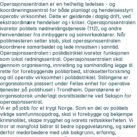
Operasjonssentralen er en helhetlig ledelses - og
koordineringssentral for både planlagt og hendelsesstyrt
operativ virksomhet. Dette er gjeldende i daglig drift, ved
ekstraordinære hendelser og i kriser. Operasjonssentralen
ivaretar politiets nødmeldingstjeneste (112), og andre
henvendelser fra innbyggere og samvirkeaktører. Når
politimesteren setter stab, skal operasjonssentralen
koordinere samarbeidet og lede innsatsen i sanntid.
Operasjonssentralen i politidistriktet ivaretar funksjonen
som lokal redningssentral. Operasjonssentralen skal
gjennom organisering, innretting og samhandling legge til
rette for forebyggende politiarbeid, straksetterforskning
og all operativ virksomhet i politidistriktet. Stillingene er
organisatorisk plassert under Felles enhet for operative
tjenester på politihuset i Trondheim. Operatørene er
organisatorisk underlagt avsnittslederne ved Seksjon for
operasjonssentral.
Vi er på jobb for et trygt Norge. Som en del av politiets
viktige samfunnsoppdrag, skal vi forebygge og bekjempe
kriminalitet, skape trygghet og ivareta rettssikkerheten. Vi
tror at mangfold bidrar til bedre oppgaveløsning, og søker
derfor medarbeidere med ulik bakgrunn, erfaring,