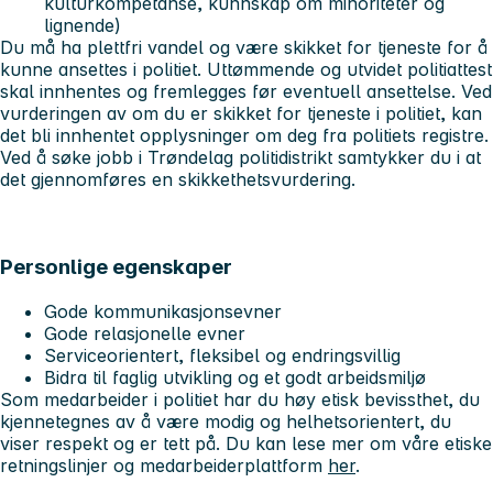
kulturkompetanse, kunnskap om minoriteter og
lignende)
Du må ha plettfri vandel og være skikket for tjeneste for å
kunne ansettes i politiet. Uttømmende og utvidet politiattest
skal innhentes og fremlegges før eventuell ansettelse. Ved
vurderingen av om du er skikket for tjeneste i politiet, kan
det bli innhentet opplysninger om deg fra politiets registre.
Ved å søke jobb i Trøndelag politidistrikt samtykker du i at
det gjennomføres en skikkethetsvurdering.
Personlige egenskaper
Gode kommunikasjonsevner
Gode relasjonelle evner
Serviceorientert, fleksibel og endringsvillig
Bidra til faglig utvikling og et godt arbeidsmiljø
Som medarbeider i politiet har du høy etisk bevissthet, du
kjennetegnes av å være modig og helhetsorientert, du
viser respekt og er tett på. Du kan lese mer om våre etiske
retningslinjer og medarbeiderplattform
her
.