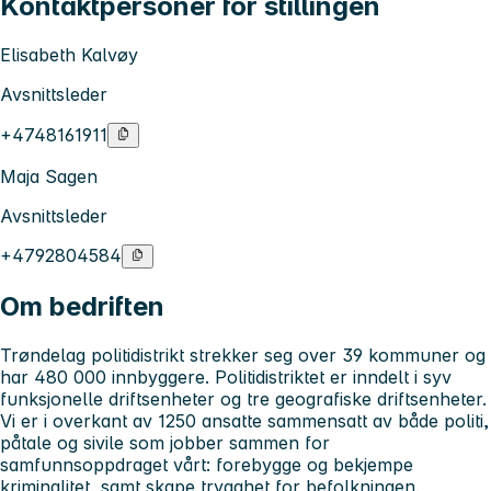
Kontaktpersoner for stillingen
Elisabeth Kalvøy
Avsnittsleder
+4748161911
Maja Sagen
Avsnittsleder
+4792804584
Om bedriften
Trøndelag politidistrikt strekker seg over 39 kommuner og
har 480 000 innbyggere. Politidistriktet er inndelt i syv
funksjonelle driftsenheter og tre geografiske driftsenheter.
Vi er i overkant av 1250 ansatte sammensatt av både politi,
påtale og sivile som jobber sammen for
samfunnsoppdraget vårt: forebygge og bekjempe
kriminalitet, samt skape trygghet for befolkningen.