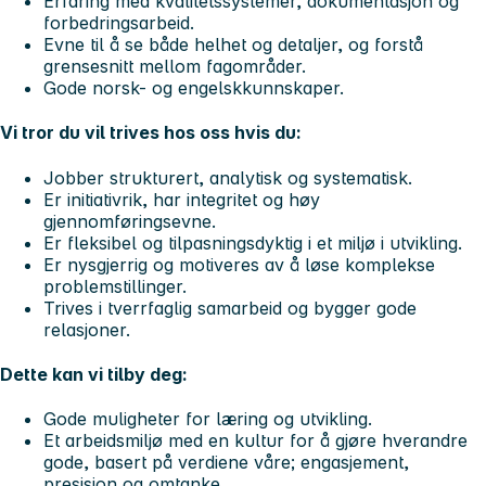
Erfaring med kvalitetssystemer, dokumentasjon og
forbedringsarbeid.
Evne til å se både helhet og detaljer, og forstå
grensesnitt mellom fagområder.
Gode norsk- og engelskkunnskaper.
Vi tror du vil trives hos oss hvis du:
Jobber strukturert, analytisk og systematisk.
Er initiativrik, har integritet og høy
gjennomføringsevne.
Er fleksibel og tilpasningsdyktig i et miljø i utvikling.
Er nysgjerrig og motiveres av å løse komplekse
problemstillinger.
Trives i tverrfaglig samarbeid og bygger gode
relasjoner.
Dette kan vi tilby deg:
Gode muligheter for læring og utvikling.
Et arbeidsmiljø med en kultur for å gjøre hverandre
gode, basert på verdiene våre; engasjement,
presisjon og omtanke.