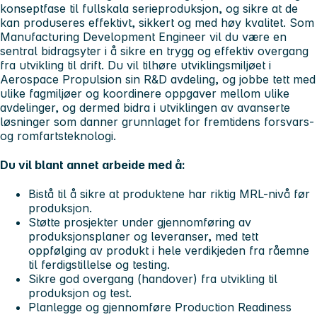
konseptfase til fullskala serieproduksjon, og sikre at de
kan produseres effektivt, sikkert og med høy kvalitet. Som
Manufacturing Development Engineer vil du være en
sentral bidragsyter i å sikre en trygg og effektiv overgang
fra utvikling til drift. Du vil tilhøre utviklingsmiljøet i
Aerospace Propulsion sin R&D avdeling, og jobbe tett med
ulike fagmiljøer og koordinere oppgaver mellom ulike
avdelinger, og dermed bidra i utviklingen av avanserte
løsninger som danner grunnlaget for fremtidens forsvars-
og romfartsteknologi.
Du vil blant annet arbeide med å:
Bistå til å sikre at produktene har riktig MRL-nivå før
produksjon.
Støtte prosjekter under gjennomføring av
produksjonsplaner og leveranser, med tett
oppfølging av produkt i hele verdikjeden fra råemne
til ferdigstillelse og testing.
Sikre god overgang (handover) fra utvikling til
produksjon og test.
Planlegge og gjennomføre Production Readiness