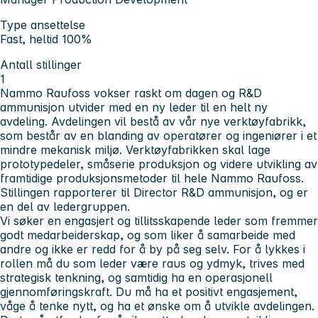
Type ansettelse
Fast, heltid 100%
Antall stillinger
1
Nammo Raufoss vokser raskt om dagen og R&D
ammunisjon utvider med en ny leder til en helt ny
avdeling. Avdelingen vil bestå av vår nye verktøyfabrikk,
som består av en blanding av operatører og ingeniører i et
mindre mekanisk miljø. Verktøyfabrikken skal lage
prototypedeler, småserie produksjon og videre utvikling av
framtidige produksjonsmetoder til hele Nammo Raufoss.
Stillingen rapporterer til Director R&D ammunisjon, og er
en del av ledergruppen.
Vi søker en engasjert og tillitsskapende leder som fremmer
godt medarbeiderskap, og som liker å samarbeide med
andre og ikke er redd for å by på seg selv. For å lykkes i
rollen må du som leder være raus og ydmyk, trives med
strategisk tenkning, og samtidig ha en operasjonell
gjennomføringskraft. Du må ha et positivt engasjement,
våge å tenke nytt, og ha et ønske om å utvikle avdelingen.