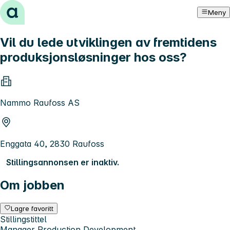
Hopp til innhold
Meny
Vil du lede utviklingen av fremtidens
produksjonsløsninger hos oss?
Nammo Raufoss AS
Enggata 40, 2830 Raufoss
Stillingsannonsen er inaktiv.
Om jobben
Lagre favoritt
Stillingstittel
Manager Production Development