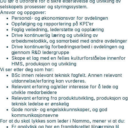
Du tør å utfordre for å sikre etterlevelse og utvikling av
selskapets prosesser og styringssystem.
Ansvar og oppgaver:
Personal- og økonomiansvar for avdelingen
Oppfølging og rapportering på KPI’er
Faglig veiledning, lederstøtte og opplæring
Drive kontinuerlig læring og utvikling av
arbeidsmetodikk, og samarbeid med andre avdelinger
Drive kontinuerlig forbedringsarbeid i avdelingen og
gjennom R&D ledergruppe
Skape et lag med en felles kulturforståelse innenfor
HMS, produksjon og utvikling
Vi ser etter deg som har:
BSc innen relevant teknisk fagfelt. Annen relevant
utdannelse/erfaring kan vurderes.
Relevant erfaring og/eller interesse for å lede og
utvikle medarbeidere
Relevant erfaring fra produktutvikling, produksjon og
teknisk ledelse er ønskelig
Gode norsk- og engelskkunnskaper, og god
kommunikasjonsevne
For at du skal lykkes som leder i Nammo, mener vi at du:
Er analytisk og har en framtidsrettet tilnærming til