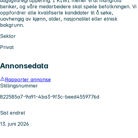
dagligvaregruppering. I KIWI mener vi at mangfold
beriker, og våre medarbeidere skal speile befolkningen. Vi
oppfordrer alle kvalifiserte kandidater til å søke,
uavhengig av kjønn, alder, nasjonalitet eller etnisk
bakgrunn.
Sektor
Privat
Annonsedata
Rapporter annonse
Stillingsnummer
822585a7-9a91-4ba3-9f3c-beed4559776d
Sist endret
13. juni 2026