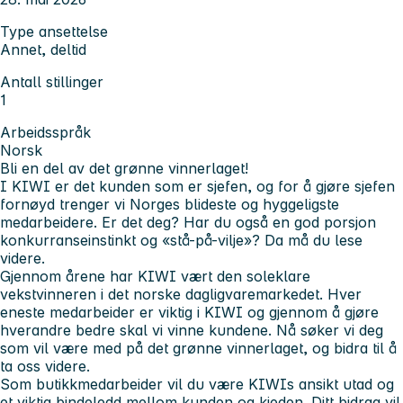
Type ansettelse
Annet, deltid
Antall stillinger
1
Arbeidsspråk
Norsk
Bli en del av det grønne vinnerlaget!
I KIWI er det kunden som er sjefen, og for å gjøre sjefen
fornøyd trenger vi Norges blideste og hyggeligste
medarbeidere. Er det deg? Har du også en god porsjon
konkurranseinstinkt og «stå-på-vilje»? Da må du lese
videre.
Gjennom årene har KIWI vært den soleklare
vekstvinneren i det norske dagligvaremarkedet. Hver
eneste medarbeider er viktig i KIWI og gjennom å gjøre
hverandre bedre skal vi vinne kundene. Nå søker vi deg
som vil være med på det grønne vinnerlaget, og bidra til å
ta oss videre.
Som butikkmedarbeider vil du være KIWIs ansikt utad og
et viktig bindeledd mellom kunden og kjeden. Ditt bidrag vil