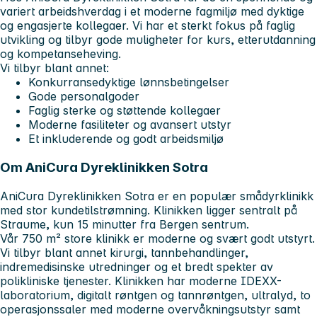
variert arbeidshverdag i et moderne fagmiljø med dyktige
og engasjerte kollegaer. Vi har et sterkt fokus på faglig
utvikling og tilbyr gode muligheter for kurs, etterutdanning
og kompetanseheving.
Vi tilbyr blant annet:
Konkurransedyktige lønnsbetingelser
Gode personalgoder
Faglig sterke og støttende kollegaer
Moderne fasiliteter og avansert utstyr
Et inkluderende og godt arbeidsmiljø
Om AniCura Dyreklinikken Sotra
AniCura Dyreklinikken Sotra er en populær smådyrklinikk
med stor kundetilstrømning. Klinikken ligger sentralt på
Straume, kun 15 minutter fra Bergen sentrum.
Vår 750 m² store klinikk er moderne og svært godt utstyrt.
Vi tilbyr blant annet kirurgi, tannbehandlinger,
indremedisinske utredninger og et bredt spekter av
polikliniske tjenester. Klinikken har moderne IDEXX-
laboratorium, digitalt røntgen og tannrøntgen, ultralyd, to
operasjonssaler med moderne overvåkningsutstyr samt