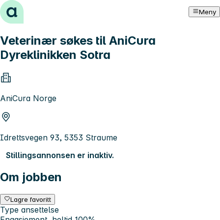
Hopp til innhold
Meny
Veterinær søkes til AniCura
Dyreklinikken Sotra
AniCura Norge
Idrettsvegen 93, 5353 Straume
Stillingsannonsen er inaktiv.
Om jobben
Lagre favoritt
Type ansettelse
Engasjement, heltid 100%