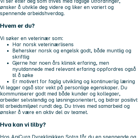
Vi ser etter deg som trives med faglige utfordringer,
ønsker å utvikle deg videre og liker en variert og
spennende arbeidshverdag.
Hvem er du?
Vi søker en veterinær som:
Har norsk veterinærlisens
Behersker norsk og engelsk godt, både muntlig og
skriftlig
Gjerne har noen års klinisk erfaring, men
nyutdannede med relevant erfaring oppfordres også
til å søke
Er motivert for faglig utvikling og kontinuerlig læring
Vi legger også stor vekt på personlige egenskaper. Du
kommuniserer godt med både kunder og kollegaer,
arbeider selvstendig og løsningsorientert, og bidrar positivt
til arbeidsmiljøet rundt deg. Du trives med samarbeid og
ønsker å være en aktiv del av teamet.
Hva kan vi tilby?
Hos AniCura Dyreklinikken Sotra får du en spennende og