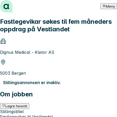
Hopp til innhold
Meny
Fastlegevikar søkes til fem måneders
oppdrag på Vestlandet
Dignus Medical - Kletor AS
5003 Bergen
Stillingsannonsen er inaktiv.
Om jobben
Lagre favoritt
Stillingstittel
Fastlegevikar til Vestlandet