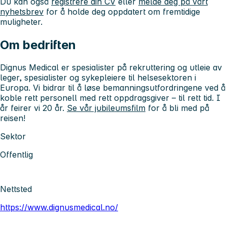
Du kan også
registrere din CV
eller
melde deg på vårt
nyhetsbrev
for å holde deg oppdatert om fremtidige
muligheter.
Om bedriften
Dignus Medical er spesialister på rekruttering og utleie av
leger, spesialister og sykepleiere til helsesektoren i
Europa. Vi bidrar til å løse bemanningsutfordringene ved å
koble rett personell med rett oppdragsgiver – til rett tid. I
år feirer vi 20 år.
Se vår jubileumsfilm
for å bli med på
reisen!
Sektor
Offentlig
Nettsted
https://www.dignusmedical.no/