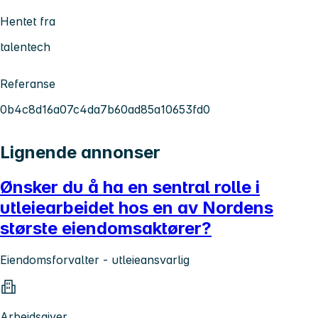
Hentet fra
talentech
Referanse
0b4c8d16a07c4da7b60ad85a10653fd0
Lignende annonser
Ønsker du å ha en sentral rolle i
utleiearbeidet hos en av Nordens
største eiendomsaktører?
Eiendomsforvalter - utleieansvarlig
Arbeidsgiver