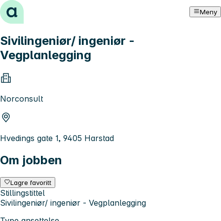
Hopp til innhold
Meny
Sivilingeniør/ ingeniør -
Vegplanlegging
Norconsult
Hvedings gate 1, 9405 Harstad
Om jobben
Lagre favoritt
Stillingstittel
Sivilingeniør/ ingeniør - Vegplanlegging
Type ansettelse