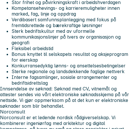
Stor frihet og påvirkningskraft i arbeidshverdagen
Kompetansehevings- og karrieremuligheter innen
marked, fag, linje og oppdrag
Verdibasert samfunnsplanlegging med fokus på
fremtidsrettede og bærekraftige løsninger
Sterk bedriftskultur med av uformelle
kommunikasjonslinjer på tvers av organisasjon og
geografi
Fleksibel arbeidstid
Bonus knyttet til selskapets resultat og aksjeprogram
for eierskap
Konkurransedyktig lønns- og ansettelsesbetingelser
Sterke regionale og landsdekkende faglige nettverk
Interne fagsamlinger, sosiale arrangementer og
bedriftsidrettslag
Innsendelse av søknad:
Søknad med CV, vitnemål og
attester sendes via vårt elektroniske søknadsskjema på vår
nettside. Vi gjør oppmerksom på at det kun er elektroniske
søknader som blir behandlet.
Norconsult
Norconsult er et ledende nordisk rådgiverselskap. Vi
kombinerer ingeniørfag med arkitektur og digital
kompetanse, på tvers av små og store prosjekter i privat