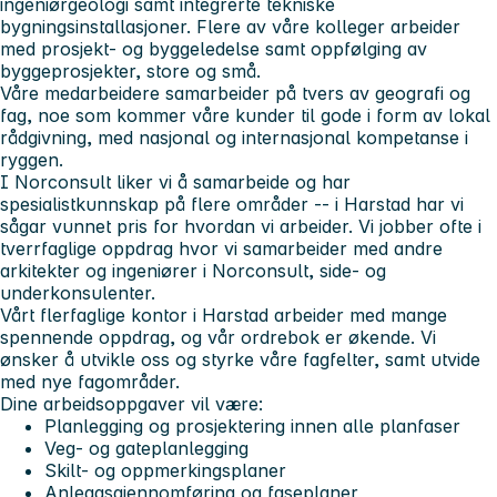
ingeniørgeologi samt integrerte tekniske
bygningsinstallasjoner. Flere av våre kolleger arbeider
med prosjekt- og byggeledelse samt oppfølging av
byggeprosjekter, store og små.
Våre medarbeidere samarbeider på tvers av geografi og
fag, noe som kommer våre kunder til gode i form av lokal
rådgivning, med nasjonal og internasjonal kompetanse i
ryggen.
I Norconsult liker vi å samarbeide og har
spesialistkunnskap på flere områder -- i Harstad har vi
sågar vunnet pris for hvordan vi arbeider. Vi jobber ofte i
tverrfaglige oppdrag hvor vi samarbeider med andre
arkitekter og ingeniører i Norconsult, side- og
underkonsulenter.
Vårt flerfaglige kontor i Harstad arbeider med mange
spennende oppdrag, og vår ordrebok er økende. Vi
ønsker å utvikle oss og styrke våre fagfelter, samt utvide
med nye fagområder.
Dine arbeidsoppgaver vil være:
Planlegging og prosjektering innen alle planfaser
Veg- og gateplanlegging
Skilt- og oppmerkingsplaner
Anleggsgjennomføring og faseplaner