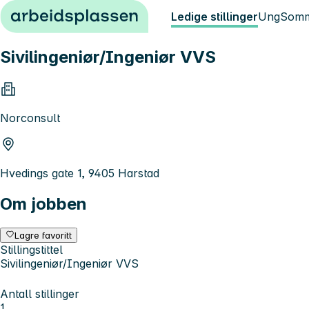
Hopp til innhold
Ledige stillinger
Ung
Somm
Sivilingeniør/Ingeniør VVS
Norconsult
Hvedings gate 1, 9405 Harstad
Om jobben
Lagre favoritt
Stillingstittel
Sivilingeniør/Ingeniør VVS
Antall stillinger
1