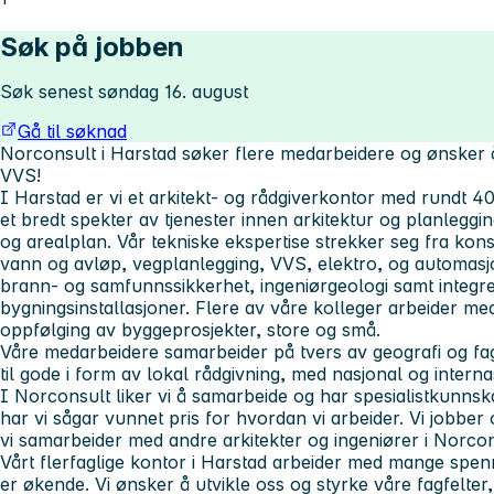
Søk på jobben
Søk senest søndag 16. august
Gå til søknad
Norconsult i Harstad søker flere medarbeidere og ønsker å
VVS!
I Harstad er vi et arkitekt- og rådgiverkontor med rundt 40
et bredt spekter av tjenester innen arkitektur og planleggi
og arealplan. Vår tekniske ekspertise strekker seg fra kon
vann og avløp, vegplanlegging, VVS, elektro, og automasjo
brann- og samfunnssikkerhet, ingeniørgeologi samt integre
bygningsinstallasjoner. Flere av våre kolleger arbeider me
oppfølging av byggeprosjekter, store og små.
Våre medarbeidere samarbeider på tvers av geografi og 
til gode i form av lokal rådgivning, med nasjonal og intern
I Norconsult liker vi å samarbeide og har spesialistkunnsk
har vi sågar vunnet pris for hvordan vi arbeider. Vi jobber 
vi samarbeider med andre arkitekter og ingeniører i Norcon
Vårt flerfaglige kontor i Harstad arbeider med mange spe
er økende. Vi ønsker å utvikle oss og styrke våre fagfelte