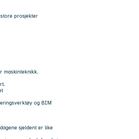
store prosjekter
r maskinteknikk.
rt.
et
kteringsverktøy og BIM
agene sjeldent er like