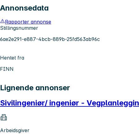
Annonsedata
Rapporter annonse
Stillingsnummer
6ae2e291-e887-4bcb-889b-25fd563ab96c
Hentet fra
FINN
Lignende annonser
Sivilingeniør/ ingeniør - Vegplanleggi
Arbeidsgiver