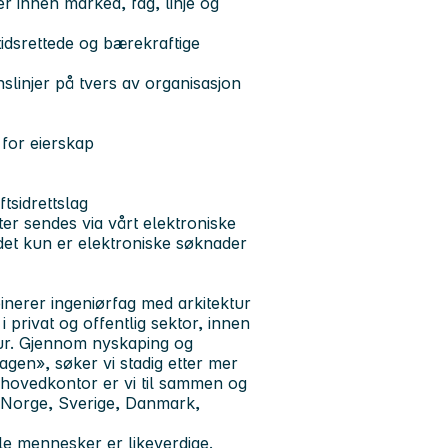
 innen marked, fag, linje og
dsrettede og bærekraftige
linjer på tvers av organisasjon
 for eierskap
tsidrettslag
er sendes via vårt elektroniske
det kun er elektroniske søknader
inerer ingeniørfag med arkitektur
 privat og offentlig sektor, innen
ktur. Gjennom nyskaping og
gen», søker vi stadig etter mer
 hovedkontor er vi til sammen og
 Norge, Sverige, Danmark,
le mennesker er likeverdige.