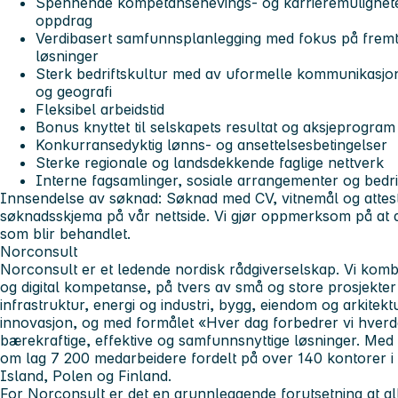
Spennende kompetansehevings- og karrieremuligheter
oppdrag
Verdibasert samfunnsplanlegging med fokus på fremti
løsninger
Sterk bedriftskultur med av uformelle kommunikasjons
og geografi
Fleksibel arbeidstid
Bonus knyttet til selskapets resultat og aksjeprogram
Konkurransedyktig lønns- og ansettelsesbetingelser
Sterke regionale og landsdekkende faglige nettverk
Interne fagsamlinger, sosiale arrangementer og bedrif
Innsendelse av søknad:
Søknad med CV, vitnemål og attest
søknadsskjema på vår nettside. Vi gjør oppmerksom på at 
som blir behandlet.
Norconsult
Norconsult er et ledende nordisk rådgiverselskap. Vi komb
og digital kompetanse, på tvers av små og store prosjekter i
infrastruktur, energi og industri, bygg, eiendom og arkite
innovasjon, og med formålet «Hver dag forbedrer vi hverda
bærekraftige, effektive og samfunnsnyttige løsninger. Med
om lag 7 200 medarbeidere fordelt på over 140 kontorer i
Island, Polen og Finland.
For Norconsult er det en grunnleggende forutsetning at al