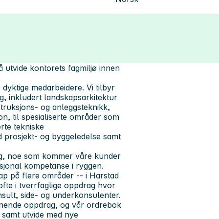
 utvide kontorets fagmiljø innen
 dyktige medarbeidere. Vi tilbyr
ng, inkludert landskapsarkitektur
struksjons- og anleggsteknikk,
n, til spesialiserte områder som
rte tekniske
d prosjekt- og byggeledelse samt
fag, noe som kommer våre kunder
asjonal kompetanse i ryggen.
ap på flere områder -- i Harstad
ofte i tverrfaglige oppdrag hvor
sult, side- og underkonsulenter.
nnende oppdrag, og vår ordrebok
r, samt utvide med nye