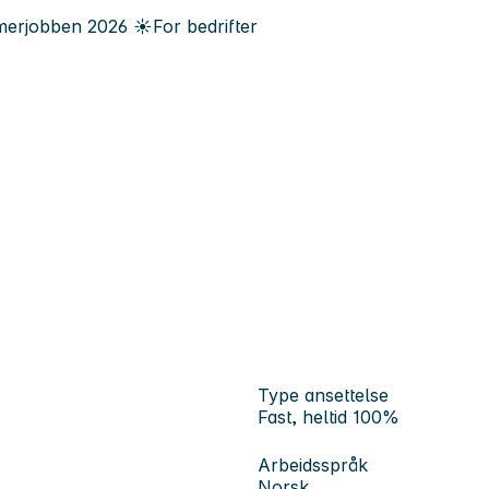
erjobben
2026
☀️
For bedrifter
Type ansettelse
Fast, heltid 100%
Arbeidsspråk
Norsk