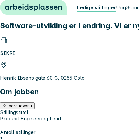
Hopp til innhold
Ledige stillinger
Ung
Somm
Software-utvikling er i endring. Vi er 
SIKRI
Henrik Ibsens gate 60 C, 0255 Oslo
Om jobben
Lagre favoritt
Stillingstittel
Product Engineering Lead
Antall stillinger
1