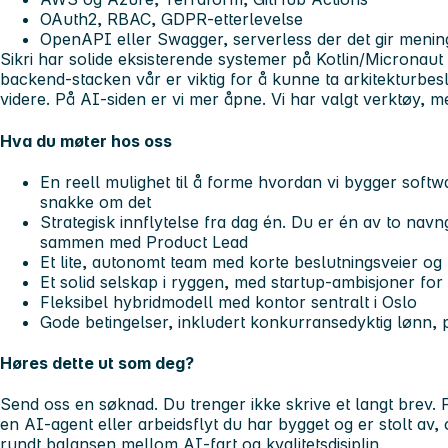
OAuth2, RBAC, GDPR-etterlevelse
OpenAPI eller Swagger, serverless der det gir menin
Sikri har solide eksisterende systemer på Kotlin/Micronaut
backend-stacken vår er viktig for å kunne ta arkitekturbes
videre. På AI-siden er vi mer åpne. Vi har valgt verktøy,
Hva du møter hos oss
En reell mulighet til å forme hvordan vi bygger softw
snakke om det
Strategisk innflytelse fra dag én. Du er én av to navn
sammen med Product Lead
Et lite, autonomt team med korte beslutningsveier og 
Et solid selskap i ryggen, med startup-ambisjoner fo
Fleksibel hybridmodell med kontor sentralt i Oslo
Gode betingelser, inkludert konkurransedyktig lønn, 
Høres dette ut som deg?
Send oss en søknad. Du trenger ikke skrive et langt brev. 
en AI-agent eller arbeidsflyt du har bygget og er stolt av
rundt balansen mellom AI-fart og kvalitetsdisiplin.