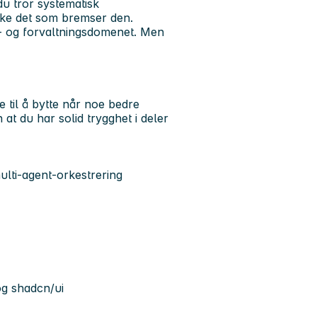
u tror systematisk
 ikke det som bremser den.
- og forvaltningsdomenet. Men
e til å bytte når noe bedre
at du har solid trygghet i deler
lti-agent-orkestrering
og shadcn/ui