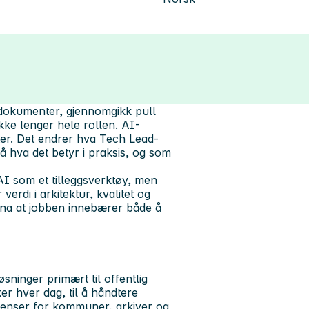
rdokumenter, gjennomgikk pull
kke lenger hele rollen. AI-
ter. Det endrer hva Tech Lead-
å hva det betyr i praksis, og som
AI som et tilleggsverktøy, men
verdi i arkitektur, kvalitet og
nna at jobben innebærer både å
øsninger primært til offentlig
r hver dag, til å håndtere
venser for kommuner, arkiver og