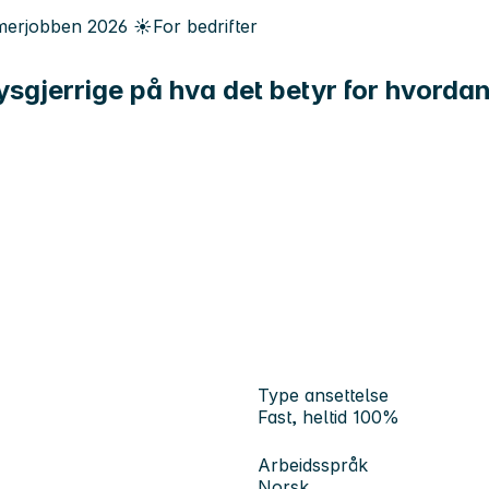
erjobben
2026
☀️
For bedrifter
nysgjerrige på hva det betyr for hvorda
Type ansettelse
Fast, heltid 100%
Arbeidsspråk
Norsk