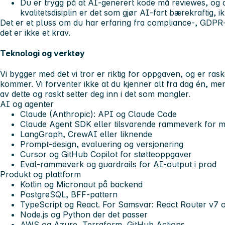
Du er trygg på at AI-generert kode må reviewes, og d
kvalitetsdisiplin er det som gjør AI-fart bærekraftig,
Det er et pluss om du har erfaring fra compliance-, GDPR
det er ikke et krav.
Teknologi og verktøy
Vi bygger med det vi tror er riktig for oppgaven, og er rask
kommer. Vi forventer ikke at du kjenner alt fra dag én, men 
av dette og raskt setter deg inn i det som mangler.
AI og agenter
Claude (Anthropic): API og Claude Code
Claude Agent SDK eller tilsvarende rammeverk for mu
LangGraph, CrewAI eller liknende
Prompt-design, evaluering og versjonering
Cursor og GitHub Copilot for støtteoppgaver
Eval-rammeverk og guardrails for AI-output i prod
Produkt og plattform
Kotlin og Micronaut på backend
PostgreSQL, BFF-pattern
TypeScript og React. For Samsvar: React Router v7 
Node.js og Python der det passer
AWS og Azure, Terraform, GitHub Actions