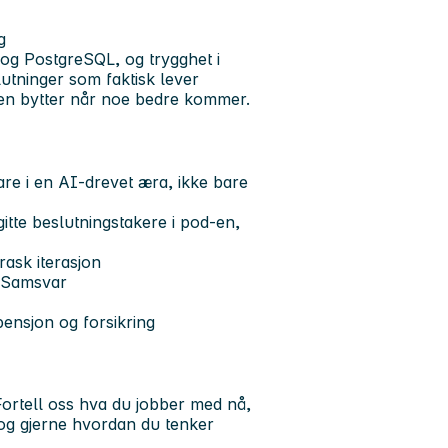
g
 og PostgreSQL, og trygghet i
lutninger som faktisk lever
 men bytter når noe bedre kommer.
are i en AI-drevet æra, ikke bare
gitte beslutningstakere i pod-en,
rask iterasjon
r Samsvar
pensjon og forsikring
Fortell oss hva du jobber med nå,
, og gjerne hvordan du tenker