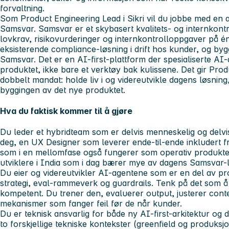
forvaltning.
Som Product Engineering Lead i Sikri vil du jobbe med en a
Samsvar. Samsvar er et skybasert kvalitets- og internkont
lovkrav, risikovurderinger og internkontrolloppgaver på é
eksisterende compliance-løsning i drift hos kunder, og byg
Samsvar. Det er en AI-first-plattform der spesialiserte AI-
produktet, ikke bare et verktøy bak kulissene. Det gir Pro
dobbelt mandat: holde liv i og videreutvikle dagens løsning
byggingen av det nye produktet.
Hva du faktisk kommer til å gjøre
Du leder et hybridteam som er delvis menneskelig og delvi
deg, en UX Designer som leverer ende-til-ende inkludert 
som i en mellomfase også fungerer som operativ produkteier
utviklere i India som i dag bærer mye av dagens Samsvar-l
Du eier og videreutvikler AI-agentene som er en del av pr
strategi, eval-rammeverk og guardrails. Tenk på det som å 
kompetent. Du trener den, evaluerer output, justerer con
mekanismer som fanger feil før de når kunder.
Du er teknisk ansvarlig for både ny AI-first-arkitektur og
to forskjellige tekniske kontekster (greenfield og produksjon