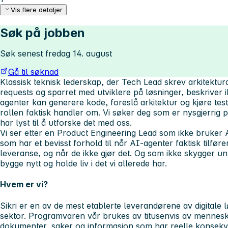
Vis flere detaljer
Søk på jobben
Søk senest fredag 14. august
Gå til søknad
Klassisk teknisk lederskap, der Tech Lead skrev arkitektu
requests og sparret med utviklere på løsninger, beskriver i
agenter kan generere kode, foreslå arkitektur og kjøre tes
rollen faktisk handler om. Vi søker deg som er nysgjerrig p
har lyst til å utforske det med oss.
Vi ser etter en Product Engineering Lead som ikke bruker 
som har et bevisst forhold til når AI-agenter faktisk tilfører 
leveranse, og når de ikke gjør det. Og som ikke skygger u
bygge nytt og holde liv i det vi allerede har.
Hvem er vi?
Sikri er en av de mest etablerte leverandørene av digitale l
sektor. Programvaren vår brukes av titusenvis av menneske
dokumenter, saker og informasjon som har reelle konsek