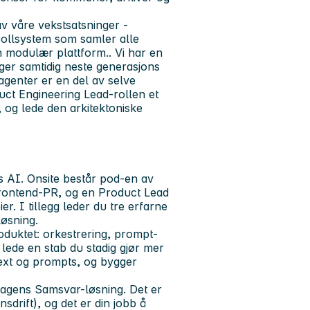
v våre vekstsatsninger -
rollsystem som samler alle
n modulær plattform.. Vi har en
ger samtidig neste generasjons
agenter er en del av selve
duct Engineering Lead-rollen et
, og lede den arkitektoniske
s AI. Onsite består pod-en av
frontend-PR, og en Product Lead
. I tillegg leder du tre erfarne
øsning.
oduktet: orkestrering, prompt-
lede en stab du stadig gjør mer
text og prompts, og bygger
 dagens Samsvar-løsning. Det er
sdrift), og det er din jobb å