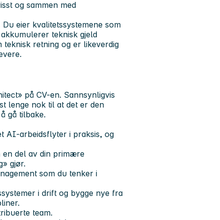
bevisst og sammen med
. Du eier kvalitetssystemene som
e akkumulerer teknisk gjeld
teknisk retning og er likeverdig
evere.
hitect» på CV-en. Sannsynligvis
st lenge nok til at det er den
å gå tilbake.
 AI-arbeidsflyter i praksis, og
 en del av din primære
g» gjør.
management som du tenker i
ystemer i drift og bygge nye fra
liner.
tribuerte team.