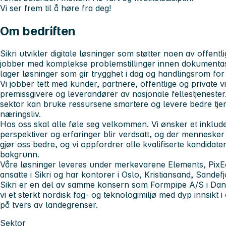
Vi ser frem til å høre fra deg!
Om bedriften
Sikri utvikler digitale løsninger som støtter noen av offentl
jobber med komplekse problemstillinger innen dokumentas
lager løsninger som gir trygghet i dag og handlingsrom f
Vi jobber tett med kunder, partnere, offentlige og private 
premissgivere og leverandører av nasjonale fellestjenester. 
sektor kan bruke ressursene smartere og levere bedre tjen
næringsliv.
Hos oss skal alle føle seg velkommen. Vi ønsker et inklude
perspektiver og erfaringer blir verdsatt, og der menneske
gjør oss bedre, og vi oppfordrer alle kvalifiserte kandidate
bakgrunn.
Våre løsninger leveres under merkevarene Elements, PixEd
ansatte i Sikri og har kontorer i Oslo, Kristiansand, Sandef
Sikri er en del av samme konsern som Formpipe A/S i Da
vi et sterkt nordisk fag- og teknologimiljø med dyp innsikt i 
på tvers av landegrenser.
Sektor