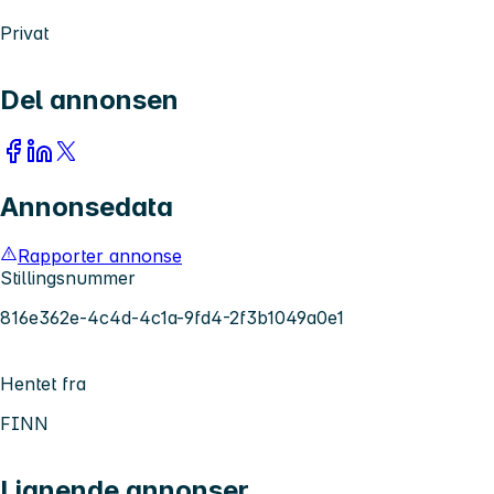
Privat
Del annonsen
Annonsedata
Rapporter annonse
Stillingsnummer
816e362e-4c4d-4c1a-9fd4-2f3b1049a0e1
Hentet fra
FINN
Lignende annonser