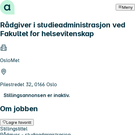
Hopp til innhold
Meny
Rådgiver i studieadministrasjon ved
Fakultet for helsevitenskap
OsloMet
Pilestredet 32, 0166 Oslo
Stillingsannonsen er inaktiv.
Om jobben
Lagre favoritt
Stillingstittel
Rådgiver - studieadministrasjon