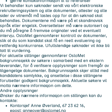
gjerne kontaktinformasjon til to referanser
Vi behandler kun søknader sendt via vårt elektroniske
rekrutteringssystem og alle dokumenter, attester og alle
sider av vitnemål må lastes opp for at din søknad skal
behandles. Dokumentene må være på et skandinavisk
språk eller engelsk. Oversettelser må være autorisert og
du må påregne å fremvise originaler ved et eventuelt
intervju. OsloMet gjennomfører kontroll av dokumenter,
slik at du som kandidat skal få en reell evaluering og
rettferdig konkurranse. Ufullstendige søknader vil ikke bli
tatt til vurdering.
For aktuelle stillinger gjennomfører OsloMet
bakgrunnssjekk av søkere i samarbeid med en ekstern
leverandør, for å verifisere opplysninger som fremgår av
tilgjengelige dokumenter. Bakgrunnssjekk skjer alltid med
kandidatens samtykke, og ansettelse i disse stillingene
forutsetter godkjent bakgrunnssjekk. Aktuelle søkere vil
motta nærmere informasjon om dette.
Andre opplysninger
Ønsker du nærmere informasjon om stillingen kan du
kontakte:
Kontorsjef Anne Øverland, 67 23 62 16,
epost:
anneover@oslomet.no