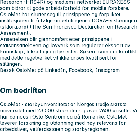
Research
(HRS4R) og medlem i nettverket
EURAXESS
som bidrar til gode arbeidsforhold for mobile forskere.
OsloMet har sluttet seg til prinsippene og forpliktet
institusjonen til å følge anbefalingene i
DORA-erklæringen
(sfdora.org)
(The San Francisco Declaration on Research
Assessment).
Ansettelsen blir gjennomført etter prinsippene i
statsansatteloven
og lovverk som regulerer eksport av
kunnskap, teknologi og tjenester. Søkere som er i konflikt
med dette regelverket vil ikke anses kvalifisert for
stillingen.
Besøk OsloMet på
LinkedIn
,
Facebook
,
Instagram
Om bedriften
OsloMet - storbyuniversitetet
er Norges tredje største
universitet med 23 000 studenter og over 2600 ansatte. Vi
har campus i Oslo Sentrum og på Romerike. OsloMet
leverer forskning og utdanning med høy relevans for
arbeidslivet, velferdsstaten og storbyregionen.