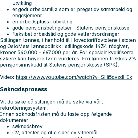
utvikling
et godt arbeidsmiljø som er preget av samarbeid og
engasjement
en arbeidsplass i utvikling
gode pensjonsbetingelser i
Statens pensjonskasse
fleksibel arbeidstid og gode velferdsordninger
Stillingen lønnes, i henhold til Hovedtariffavtalene i staten
og OsloMets lønnspolitikk i stillingskode 1434 rådgiver,
kroner 540.000 – 667.000 per år. For spesielt kvalifiserte
søkere kan høyere lønn vurderes. Fra lønnen trekkes 2%
pensjonsinnskudd til Statens pensjonskasse (SPK).
Video:
https://www.youtube.com/watch?v=SHi5avzdHIk
Søknadsprosess
Vil du søke på stillingen må du søke via vårt
rekrutteringssystem.
Innen søknadsfristen må du laste opp følgende
dokumenter:
søknadsbrev
CV, attester og alle sider av vitnemål