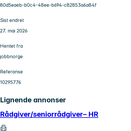
80d5eaeb-b0c4-48ee-b694-c82853a6a84f
Sist endret
27. mai 2026
Hentet fra
jobbnorge
Referanse
10295776
Lignende annonser
Rådgiver/seniorrådgiver– HR