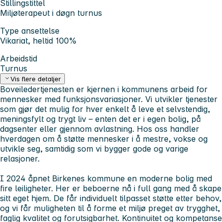
Stillingstittel
Miljøterapeut i døgn turnus
Type ansettelse
Vikariat, heltid 100%
Arbeidstid
Turnus
Vis flere detaljer
Boveiledertjenesten er kjernen i kommunens arbeid for
mennesker med funksjonsvariasjoner. Vi utvikler tjenester
som gjør det mulig for hver enkelt å leve et selvstendig,
meningsfylt og trygt liv – enten det er i egen bolig, på
dagsenter eller gjennom avlastning. Hos oss handler
hverdagen om å støtte mennesker i å mestre, vokse og
utvikle seg, samtidig som vi bygger gode og varige
relasjoner.
I 2024 åpnet Birkenes kommune en moderne bolig med
fire leiligheter. Her er beboerne nå i full gang med å skape
sitt eget hjem. De får individuelt tilpasset støtte etter behov,
og vi får muligheten til å forme et miljø preget av trygghet,
faglig kvalitet og forutsigbarhet. Kontinuitet og kompetanse