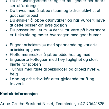
Du er løsningsorientert og ser muligheter der andre
ser utfordringer
Du trives med å jobbe i team og bidrar aktivt til et
godt samarbeid
Du ønsker å jobbe døgnvakter og har vurdert nøye
at dette passer din livssituasjon
Du passer inn i et miljø der vi tar vare på hverandre,
er fleksible og møter hverdagen med godt humør
Et godt arbeidsmiljø med spennende og varierte
arbeidsoppgaver
Flotte mennesker å jobbe både hos og med
Engasjerte kollegaer med høy faglighet og stort
hjerte for jobben
Turnus med faste arbeidsdager og arbeid hver 4.
helg
Lønn og arbeidsvilkår etter gjeldende tariff og
lovverk
Kontaktinformasjon
Anne-Grethe Beisland Neset, Teamleder, +47 90641825