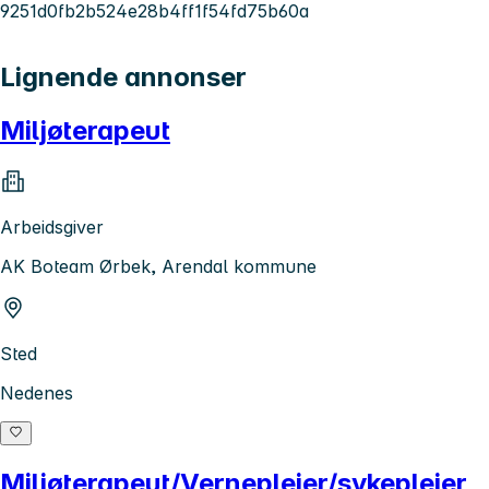
9251d0fb2b524e28b4ff1f54fd75b60a
Lignende annonser
Miljøterapeut
Arbeidsgiver
AK Boteam Ørbek, Arendal kommune
Sted
Nedenes
Miljøterapeut/Vernepleier/sykepleier